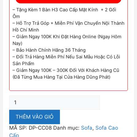
– Tặng Kèm 1 Bàn H3 Cao Cấp Mặt Kính + 2 Gối
Ôm
– Hỗ Trợ Trả Góp + Miễn Phí Vận Chuyển Nội Thành
Hồ Chí Minh
– Giảm Ngay 100K Khi Đặt Hàng Online (Ngay Hôm
Nay)
– Bảo Hành Chính Hãng 36 Tháng
– Đổi Trả Hàng Miễn Phí Nếu Sai Mẫu Hoặc Có Lỗi
Sản Phẩm
– Giảm Ngay 100K – 300K Đối Với Khách Hàng Cũ
(Đã Từng Mua Hàng Tại Cửa Hàng Dũng Phát)
Sofa
Cao
Cấp
THÊM VÀO GIỎ
Da
MÃ SP:
DP-CC08
Danh mục:
Sofa
,
Sofa Cao
Êm
Cấp
Mịn