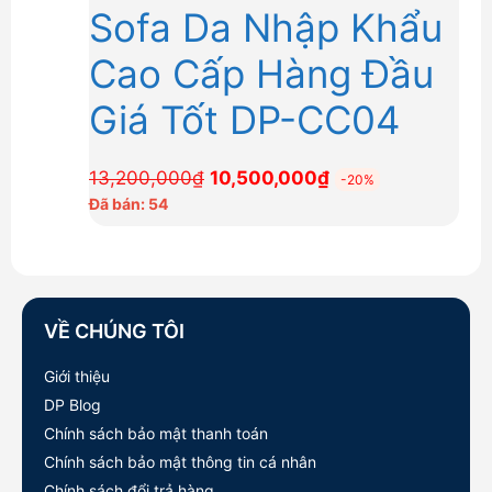
Sofa Da Nhập Khẩu
Cao Cấp Hàng Đầu
Giá Tốt DP-CC04
Giá
Giá
13,200,000
₫
10,500,000
₫
-20%
gốc
hiện
Đã bán: 54
là:
tại
13,200,000₫.
là:
10,500,000₫.
VỀ CHÚNG TÔI
Giới thiệu
DP Blog
Chính sách bảo mật thanh toán
Chính sách bảo mật thông tin cá nhân
Chính sách đổi trả hàng