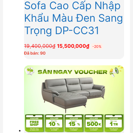
Sofa Cao Cấp Nhập
Khẩu Màu Đen Sang
Trọng DP-CC31
Giá
Giá
19,400,000
₫
15,500,000
₫
-20%
gốc
hiện
Đã bán: 90
là:
tại
19,400,000₫.
là:
15,500,000₫.