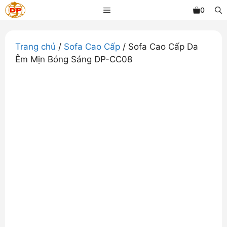
Chuyển
MENU
0
đến
nội
dung
Trang chủ
/
Sofa Cao Cấp
/ Sofa Cao Cấp Da
Êm Mịn Bóng Sáng DP-CC08