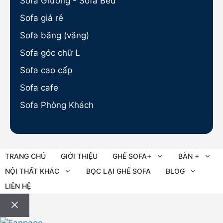
Sofa Giường - Sofa Bed
Sofa giá rẻ
Sofa băng (văng)
Sofa góc chữ L
Sofa cao cấp
Sofa cafe
Sofa Phòng Khách
TRANG CHỦ
GIỚI THIỆU
GHẾ SOFA+
BÀN +
NỘI THẤT KHÁC
BỌC LẠI GHẾ SOFA
BLOG
LIÊN HỆ
Đóng