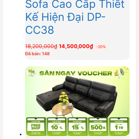
Sofa Cao Cấp Thiết
Kế Hiện Đại DP-
CC38
Giá
Giá
18,200,000
₫
14,500,000
₫
-20%
gốc
hiện
Đã bán: 148
là:
tại
18,200,000₫.
là:
14,500,000₫.