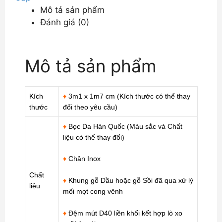
Mô tả sản phẩm
Bóng
Đánh giá (0)
Sáng
DP-
CC08
Mô tả sản phẩm
số
lượng
Kích
♦
3m1 x 1m7 cm (Kích thước có thể thay
thước
đổi theo yêu cầu)
♦
Bọc Da Hàn Quốc (Màu sắc và Chất
liệu có thể thay đổi)
♦
Chân Inox
Chất
♦
Khung gỗ Dầu hoặc gỗ Sồi đã qua xử lý
liệu
mối mọt cong vênh
♦
Đệm mút D40 liền khối kết hợp lò xo