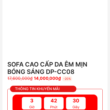
SOFA CAO CẤP DA ÊM MỊN
BÓNG SÁNG DP-CC08
Giá
Giá
17,600,000
₫
14,000,000
₫
-20%
gốc
hiện
THÔNG TIN KHUYẾN MÃI
là:
tại
17,600,000₫.
là:
3
42
28
14,000,000₫.
Giờ
Phút
Giây