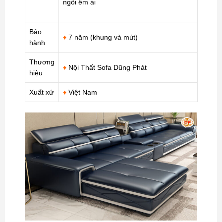
ngồi êm ái
Bảo
♦
7 năm (khung và mút)
hành
Thương
♦
Nội Thất Sofa Dũng Phát
hiệu
Xuất xứ
♦
Việt Nam