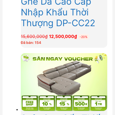
Ghế Da Cao Cấp
Nhập Khẩu Thời
Thượng DP-CC22
Giá
Giá
15,600,000
₫
12,500,000
₫
-20%
gốc
hiện
Đã bán: 154
là:
tại
15,600,000₫.
là:
12,500,000₫.