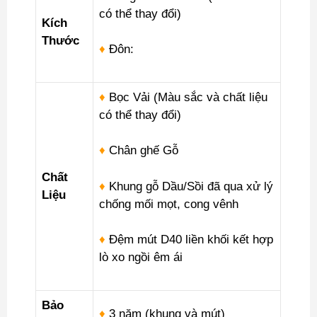
có thể thay đổi)
Kích
Thước
♦
Đôn:
♦
Bọc Vải (Màu sắc và chất liệu
có thể thay đổi)
♦
Chân ghế Gỗ
Chất
♦
Khung gỗ Dầu/Sồi đã qua xử lý
Liệu
chống mối mọt, cong vênh
♦
Đệm mút D40 liền khối kết hợp
lò xo ngồi êm ái
Bảo
♦
3 năm (khung và mút)