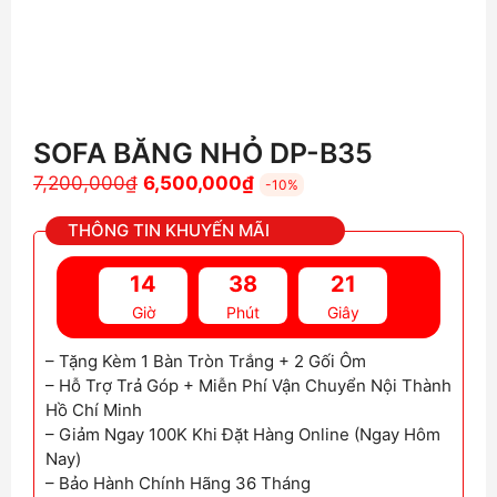
SOFA BĂNG NHỎ DP-B35
Giá
Giá
7,200,000
₫
6,500,000
₫
-10%
gốc
hiện
THÔNG TIN KHUYẾN MÃI
là:
tại
7,200,000₫.
là:
14
38
20
6,500,000₫.
Giờ
Phút
Giây
– Tặng Kèm 1 Bàn Tròn Trắng + 2 Gối Ôm
– Hỗ Trợ Trả Góp + Miễn Phí Vận Chuyển Nội Thành
Hồ Chí Minh
– Giảm Ngay 100K Khi Đặt Hàng Online (Ngay Hôm
Nay)
– Bảo Hành Chính Hãng 36 Tháng