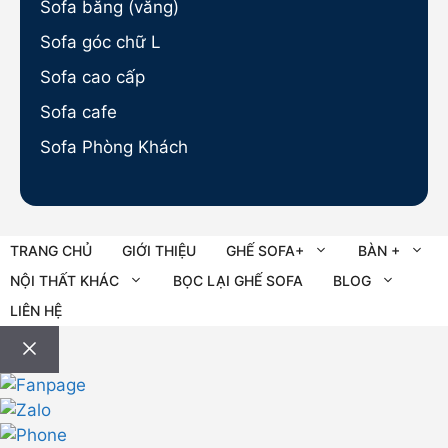
Sofa băng (văng)
Sofa góc chữ L
Sofa cao cấp
Sofa cafe
Sofa Phòng Khách
TRANG CHỦ
GIỚI THIỆU
GHẾ SOFA+
BÀN +
NỘI THẤT KHÁC
BỌC LẠI GHẾ SOFA
BLOG
LIÊN HỆ
Đóng