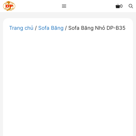
Chuyển
MENU
0
đến
nội
dung
Trang chủ
/
Sofa Băng
/ Sofa Băng Nhỏ DP-B35