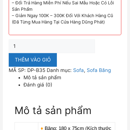
– Đổi Trả Hàng Miễn Phí Nếu Sai Mẫu Hoặc Có Lỗi
Sản Phẩm
– Giảm Ngay 100K – 300K Đối Với Khách Hàng Cũ
(Đã Từng Mua Hàng Tại Cửa Hàng Dũng Phát)
Sofa
Băng
Nhỏ
THÊM VÀO GIỎ
DP-
MÃ SP:
DP-B35
Danh mục:
Sofa
,
Sofa Băng
B35
Mô tả sản phẩm
số
Đánh giá (0)
lượng
Mô tả sản phẩm
♦
Băng:
180 x 75cm
(Kích thước