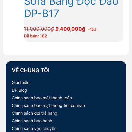
Sofa Băng Độc Đáo
DP-B17
Giá
Giá
11,000,000
₫
9,400,000
₫
-15%
gốc
hiện
Đã bán: 182
là:
tại
11,000,000₫.
là:
9,400,000₫.
VỀ CHÚNG TÔI
Giới thiệu
DP Blog
Chính sách bảo mật thanh toán
Chính sách bảo mật thông tin cá nhân
Chính sách đổi trả hàng
Chính sách bảo hành
Chính sách vận chuyển