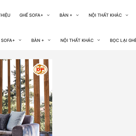
THIỆU
GHẾ SOFA+
BÀN +
NỘI THẤT KHÁC
 SOFA+
BÀN +
NỘI THẤT KHÁC
BỌC LẠI GH