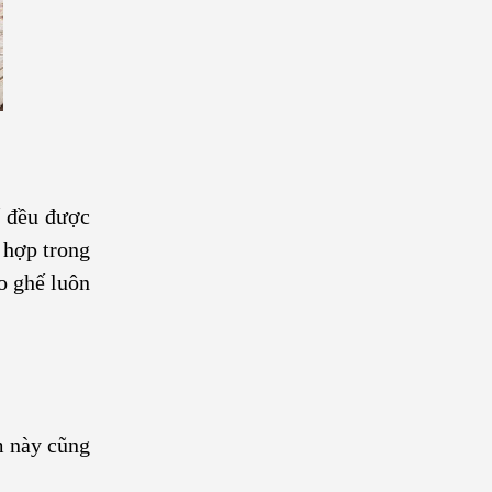
ế đều được
 hợp trong
o ghế luôn
m này cũng