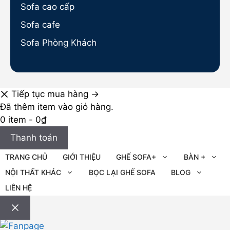
Sofa cao cấp
Sofa cafe
Sofa Phòng Khách
Tiếp tục mua hàng →
Đã thêm item vào giỏ hàng.
0 item -
0
₫
Thanh toán
TRANG CHỦ
GIỚI THIỆU
GHẾ SOFA+
BÀN +
NỘI THẤT KHÁC
BỌC LẠI GHẾ SOFA
BLOG
LIÊN HỆ
Đóng