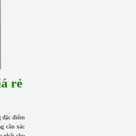
á rẻ
g đặc điểm
ng cần xác
p nhất cho