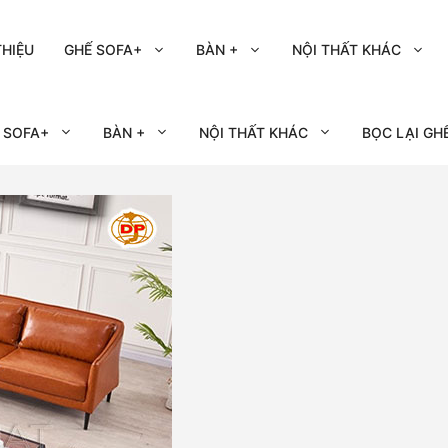
THIỆU
GHẾ SOFA+
BÀN +
NỘI THẤT KHÁC
 SOFA+
BÀN +
NỘI THẤT KHÁC
BỌC LẠI GH