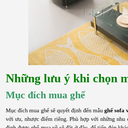
Những lưu ý khi chọn m
Mục đích mua ghế
Mục đích mua ghế sẽ quyết định đến mẫu
ghế sofa 
với ưu, nhược điểm riêng. Phù hợp với những nhu c
định được ghế mua về sẽ đặt ở đâu, để tiếp đón khá