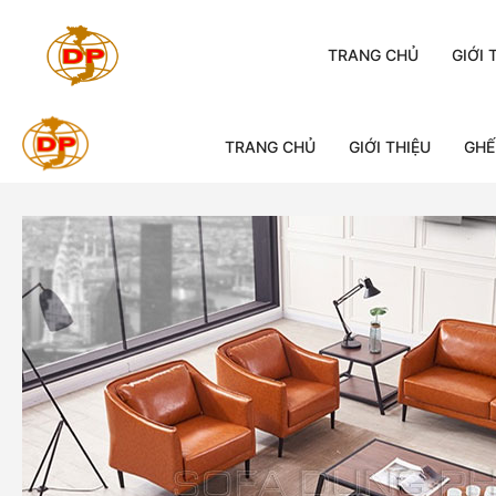
Chuyển
đến
TRANG CHỦ
GIỚI 
nội
dung
TRANG CHỦ
GIỚI THIỆU
GHẾ