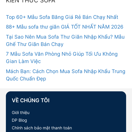
KIẾN THỨC SOFA
Top 60+ Mẫu Sofa Băng Giá Rẻ Bán Chạy Nhất
88+ Mẫu sofa thư giãn GIÁ TỐT NHẤT NĂM 2026
Tại Sao Nên Mua Sofa Thư Giãn Nhập Khẩu? Mẫu
Ghế Thư Giãn Bán Chạy
7 Mẫu Sofa Văn Phòng Nhỏ Giúp Tối Ưu Không
Gian Làm Việc
Mách Bạn: Cách Chọn Mua Sofa Nhập Khẩu Trung
Quốc Chuẩn Đẹp
VỀ CHÚNG TÔI
Giới thiệu
DP Blog
Chính sách bảo mật thanh toán