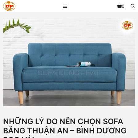
Chuyển
MENU
0
đến
nội
dung
NHỮNG LÝ DO NÊN CHỌN SOFA
BĂNG THUẬN AN – BÌNH DƯƠNG