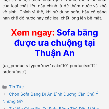
của loại chất liệu này chính là dễ thấm nước và khó
vệ sinh. Chính vì thế, khi sử dụng sofa, hãy cố gắng
hạn chế đổ nước hay các loại chất lỏng lên bề mặt.
Xem ngay:
Sofa băng
được ưa chuộng tại
Thuận An
[ux_products type=”row” cat=”10″ products=”12″
order=”asc”]
Danh
Tin Tức
mục
Chọn Sofa Băng Dĩ An Bình Dương Cần Chú Ý
Những Gì?
Tư Vấn Cách Bài Trí Sofa Băng Thủ Dầu Một –