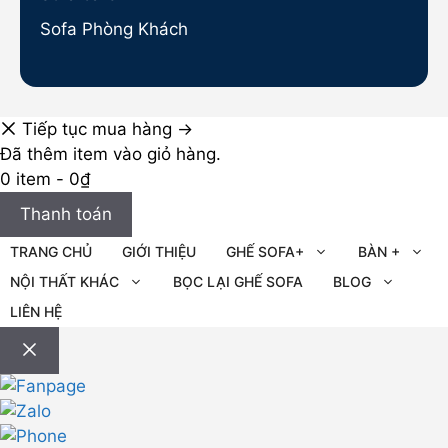
Sofa Phòng Khách
Tiếp tục mua hàng →
Đã thêm item vào giỏ hàng.
0 item -
0
₫
Thanh toán
TRANG CHỦ
GIỚI THIỆU
GHẾ SOFA+
BÀN +
NỘI THẤT KHÁC
BỌC LẠI GHẾ SOFA
BLOG
LIÊN HỆ
Đóng