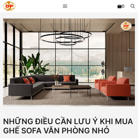
Chuyển
MENU
0
đến
nội
dung
NHỮNG ĐIỀU CẦN LƯU Ý KHI MUA
GHẾ SOFA VĂN PHÒNG NHỎ