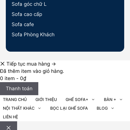
Sofa góc chữ L
Sofa cao cấp
Sofa cafe
Sofa Phòng Khách
Tiếp tục mua hàng →
Đã thêm item vào giỏ hàng.
0 item -
0
₫
Thanh toán
TRANG CHỦ
GIỚI THIỆU
GHẾ SOFA+
BÀN +
NỘI THẤT KHÁC
BỌC LẠI GHẾ SOFA
BLOG
LIÊN HỆ