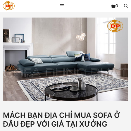
Chuyển
MENU
0
đến
nội
dung
MÁCH BẠN ĐỊA CHỈ MUA SOFA Ở
ĐÂU ĐẸP VỚI GIÁ TẠI XƯỞNG