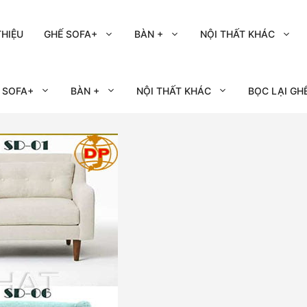
THIỆU
GHẾ SOFA+
BÀN +
NỘI THẤT KHÁC
 SOFA+
BÀN +
NỘI THẤT KHÁC
BỌC LẠI GH