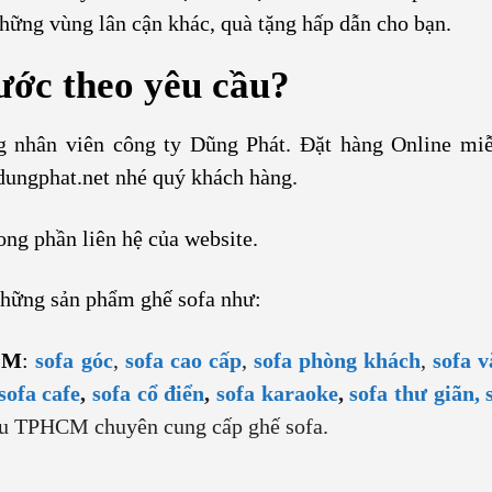
ững vùng lân cận khác, quà tặng hấp dẫn cho bạn.
hước theo yêu cầu?
g nhân viên công ty Dũng Phát. Đặt hàng Online miễ
dungphat.net nhé quý khách hàng.
ong phần liên hệ của website.
những sản phẩm ghế sofa như:
CM
:
sofa góc
,
sofa cao cấp
,
sofa phòng khách
,
sofa 
sofa cafe
,
sofa cổ điển
,
sofa karaoke
,
sofa thư giãn,
đầu TPHCM chuyên cung cấp ghế sofa.