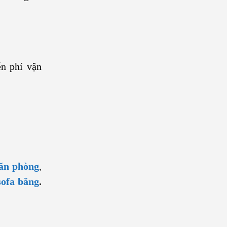
n phí vận
văn phòng
,
sofa băng
.