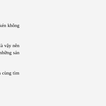
 kén không
là vậy nên
 những sản
a cùng tìm