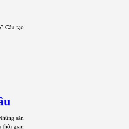
o? Cấu tạo
ầu
 Những sản
 thời gian