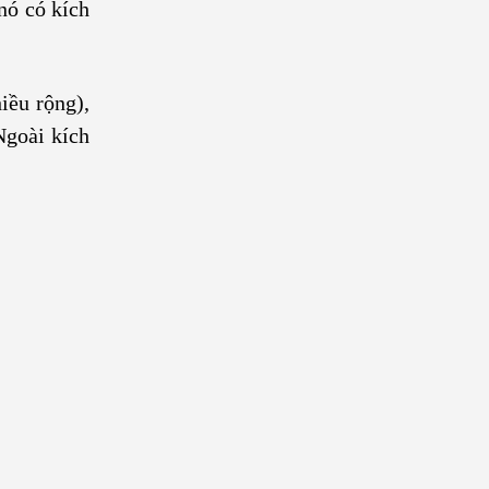
nó có kích
iều rộng),
Ngoài kích