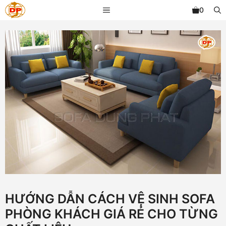
Chuyển
MENU
0
đến
nội
dung
HƯỚNG DẪN CÁCH VỆ SINH SOFA
PHÒNG KHÁCH GIÁ RẺ CHO TỪNG