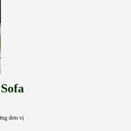
 Sofa
ững đơn vị