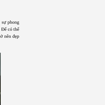
g sự phong
 Để có thể
rở nên đẹp