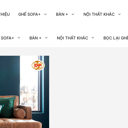
THIỆU
GHẾ SOFA+
BÀN +
NỘI THẤT KHÁC
 SOFA+
BÀN +
NỘI THẤT KHÁC
BỌC LẠI GH