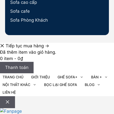
Sofa cao cấp
Sofa cafe
Sofa Phòng Khách
Tiếp tục mua hàng →
Đã thêm item vào giỏ hàng.
0 item -
0
₫
Thanh toán
TRANG CHỦ
GIỚI THIỆU
GHẾ SOFA+
BÀN +
NỘI THẤT KHÁC
BỌC LẠI GHẾ SOFA
BLOG
LIÊN HỆ
Đóng