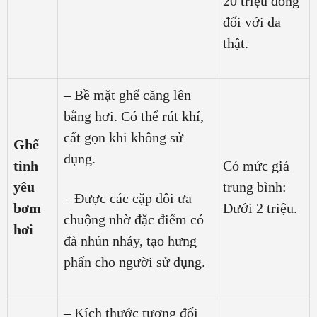
20 triệu đồng
đối với da
thật.
– Bề mặt ghế căng lên
bằng hơi. Có thể rút khí,
cất gọn khi không sử
Ghế
dụng.
tình
Có mức giá
yêu
trung bình:
– Được các cặp đôi ưa
bơm
Dưới 2 triệu.
chuộng nhờ đặc điểm có
hơi
đà nhún nhảy, tạo hưng
phấn cho người sử dụng.
– Kích thước tương đối