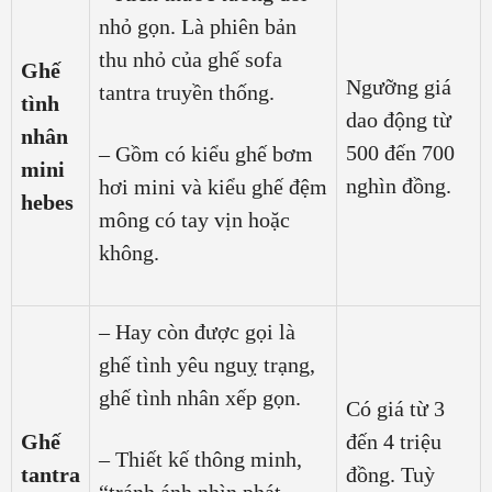
nhỏ gọn. Là phiên bản
thu nhỏ của ghế sofa
Ghế
Ngưỡng giá
tantra truyền thống.
tình
dao động từ
nhân
500 đến 700
– Gồm có kiểu ghế bơm
mini
nghìn đồng.
hơi mini và kiểu ghế đệm
hebes
mông có tay vịn hoặc
không.
– Hay còn được gọi là
ghế tình yêu nguỵ trạng,
ghế tình nhân xếp gọn.
Có giá từ 3
Ghế
đến 4 triệu
– Thiết kế thông minh,
tantra
đồng. Tuỳ
“tránh ánh nhìn phát