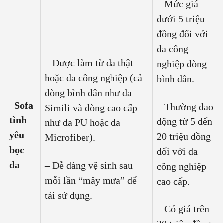
– Mức giá
dưới 5 triệu
đồng đối với
da công
– Được làm từ da thật
nghiệp dòng
hoặc da công nghiệp (cả
bình dân.
dòng bình dân như da
Sofa
– Thường dao
Simili và dòng cao cấp
tình
động từ 5 đến
như da PU hoặc da
yêu
20 triệu đồng
Microfiber).
bọc
đối với da
da
– Dễ dàng vệ sinh sau
công nghiệp
mỗi lần “mây mưa” để
cao cấp.
tái sử dụng.
– Có giá trên