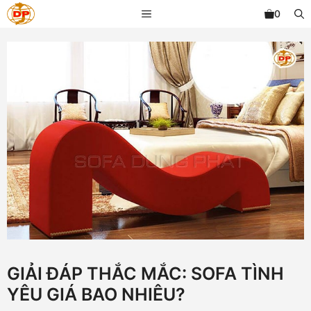
Chuyển
MENU
0
đến
nội
dung
GIẢI ĐÁP THẮC MẮC: SOFA TÌNH
YÊU GIÁ BAO NHIÊU?