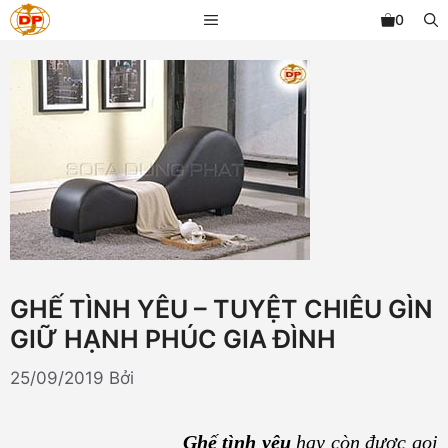
Chuyển
MENU
0
đến
nội
dung
GHẾ TÌNH YÊU – TUYỆT CHIÊU GÌN
GIỮ HẠNH PHÚC GIA ĐÌNH
25/09/2019
Bởi
Ghế tình yêu
hay còn được gọi