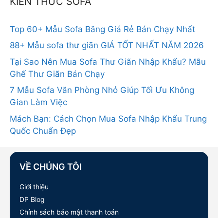
KIẾN THỨC SOFA
Top 60+ Mẫu Sofa Băng Giá Rẻ Bán Chạy Nhất
88+ Mẫu sofa thư giãn GIÁ TỐT NHẤT NĂM 2026
Tại Sao Nên Mua Sofa Thư Giãn Nhập Khẩu? Mẫu
Ghế Thư Giãn Bán Chạy
7 Mẫu Sofa Văn Phòng Nhỏ Giúp Tối Ưu Không
Gian Làm Việc
Mách Bạn: Cách Chọn Mua Sofa Nhập Khẩu Trung
Quốc Chuẩn Đẹp
VỀ CHÚNG TÔI
Giới thiệu
DP Blog
Chính sách bảo mật thanh toán