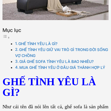
Mục lục
GHẾ TÌNH YÊU LÀ GÌ?
GHẾ TÌNH YÊU GIỮ VAI TRÒ GÌ TRONG ĐỜI SỐNG
VỢ CHỒNG
GIÁ GHẾ SOFA TÌNH YÊU LÀ BAO NHIÊU?
MUA GHẾ TÌNH YÊU Ở ĐÂU GIÁ THÀNH HỢP LÝ
GHẾ TÌNH YÊU LÀ
GÌ?
Như cái tên đã nói lên tất cả, ghế sofa là sản phẩm