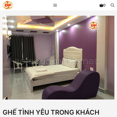
Chuyển
MENU
0
đến
nội
dung
GHẾ TÌNH YÊU TRONG KHÁCH