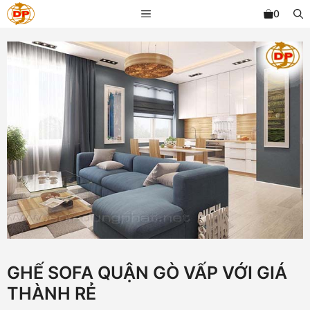
Chuyển
MENU
0
đến
nội
dung
GHẾ SOFA QUẬN GÒ VẤP VỚI GIÁ
THÀNH RẺ