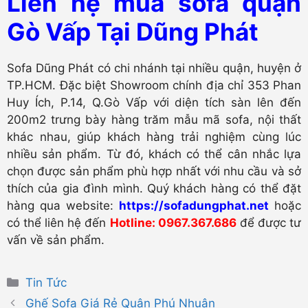
Liên hệ mua sofa quận
Gò Vấp Tại Dũng Phát
Sofa Dũng Phát có chi nhánh tại nhiều quận, huyện ở
TP.HCM. Đặc biệt Showroom chính địa chỉ 353 Phan
Huy Ích, P.14, Q.Gò Vấp với diện tích sàn lên đến
200m2 trưng bày hàng trăm mẫu mã sofa, nội thất
khác nhau, giúp khách hàng trải nghiệm cùng lúc
nhiều sản phẩm. Từ đó, khách có thể cân nhắc lựa
chọn được sản phẩm phù hợp nhất với nhu cầu và sở
thích của gia đình mình. Quý khách hàng có thể đặt
hàng qua website:
https://sofadungphat.net
hoặc
có thể liên hệ đến
Hotline: 0967.367.686
để được tư
vấn về sản phẩm.
Danh
Tin Tức
mục
Ghế Sofa Giá Rẻ Quận Phú Nhuận