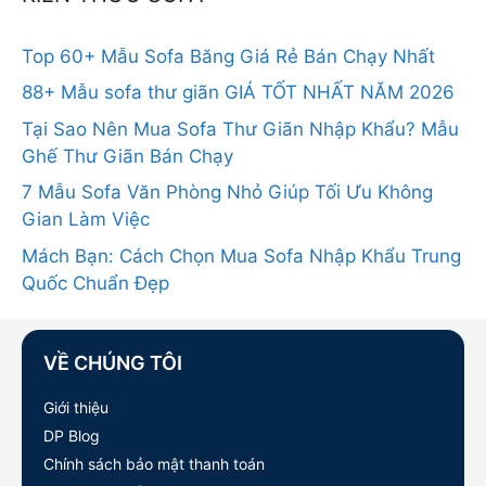
Top 60+ Mẫu Sofa Băng Giá Rẻ Bán Chạy Nhất
88+ Mẫu sofa thư giãn GIÁ TỐT NHẤT NĂM 2026
Tại Sao Nên Mua Sofa Thư Giãn Nhập Khẩu? Mẫu
Ghế Thư Giãn Bán Chạy
7 Mẫu Sofa Văn Phòng Nhỏ Giúp Tối Ưu Không
Gian Làm Việc
Mách Bạn: Cách Chọn Mua Sofa Nhập Khẩu Trung
Quốc Chuẩn Đẹp
VỀ CHÚNG TÔI
Giới thiệu
DP Blog
Chính sách bảo mật thanh toán