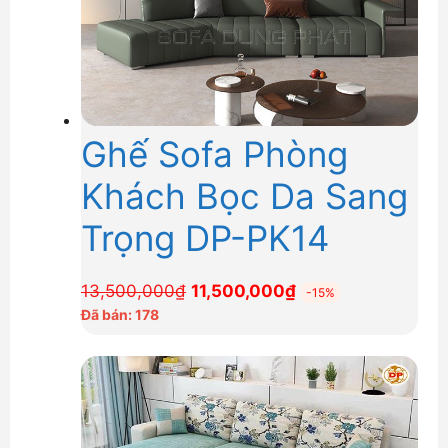
Ghế Sofa Phòng
Khách Bọc Da Sang
Trọng DP-PK14
Giá
Giá
13,500,000
₫
11,500,000
₫
-15%
gốc
hiện
Đã bán: 178
là:
tại
13,500,000₫.
là:
11,500,000₫.