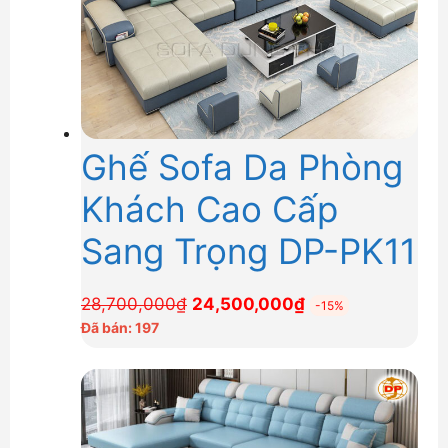
Ghế Sofa Da Phòng
Khách Cao Cấp
Sang Trọng DP-PK11
Giá
Giá
28,700,000
₫
24,500,000
₫
-15%
gốc
hiện
Đã bán: 197
là:
tại
28,700,000₫.
là:
24,500,000₫.