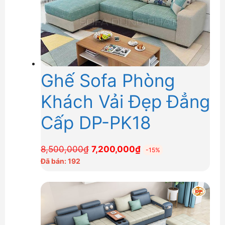
Ghế Sofa Phòng
Khách Vải Đẹp Đẳng
Cấp DP-PK18
Giá
Giá
8,500,000
₫
7,200,000
₫
-15%
gốc
hiện
Đã bán: 192
là:
tại
8,500,000₫.
là:
7,200,000₫.