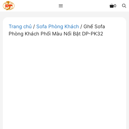
Chuyển
MENU
0
đến
nội
dung
Trang chủ
/
Sofa Phòng Khách
/ Ghế Sofa
Phòng Khách Phối Màu Nổi Bật DP-PK32