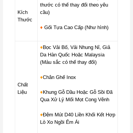
thước có thể thay đổi theo yêu
Kích
cầu)
Thước
♦
Gối Tựa Cao Cấp (Như hình)
♦
Bọc Vải Bố, Vải Nhung Nỉ, Giả
Da Hàn Quốc Hoặc Malaysia
(Màu sắc có thể thay đổi)
♦
Chân Ghế Inox
Chất
Liệu
♦
Khung Gỗ Dầu Hoặc Gỗ Sồi Đã
Qua Xử Lý Mối Mọt Cong Vênh
♦
Đệm Mút D40 Liền Khối Kết Hợp
Lò Xo Ngồi Êm Ái