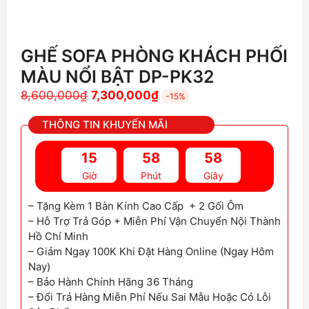
GHẾ SOFA PHÒNG KHÁCH PHỐI
MÀU NỔI BẬT DP-PK32
Giá
Giá
8,600,000
₫
7,300,000
₫
-15%
gốc
hiện
THÔNG TIN KHUYẾN MÃI
là:
tại
8,600,000₫.
là:
15
58
57
7,300,000₫.
Giờ
Phút
Giây
– Tặng Kèm 1 Bàn Kính Cao Cấp + 2 Gối Ôm
– Hỗ Trợ Trả Góp + Miễn Phí Vận Chuyển Nội Thành
Hồ Chí Minh
– Giảm Ngay 100K Khi Đặt Hàng Online (Ngay Hôm
Nay)
– Bảo Hành Chính Hãng 36 Tháng
– Đổi Trả Hàng Miễn Phí Nếu Sai Mẫu Hoặc Có Lỗi