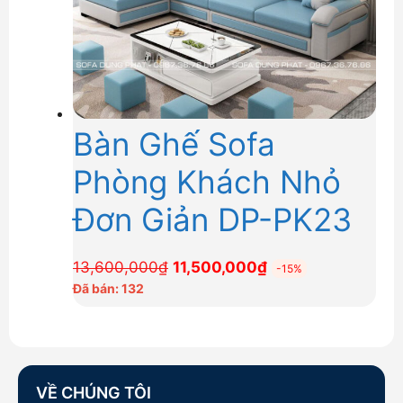
Bàn Ghế Sofa
Phòng Khách Nhỏ
Đơn Giản DP-PK23
Giá
Giá
13,600,000
₫
11,500,000
₫
-15%
gốc
hiện
Đã bán: 132
là:
tại
13,600,000₫.
là:
11,500,000₫.
VỀ CHÚNG TÔI