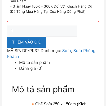
Sản Phẩm
– Giảm Ngay 100K – 300K Đối Với Khách Hàng Cũ
(Đã Từng Mua Hàng Tại Cửa Hàng Dũng Phát)
Ghế
Sofa
Phòng
THÊM VÀO GIỎ
Khách
MÃ SP:
DP-PK32
Danh mục:
Sofa
,
Sofa Phòng
Phối
Khách
Màu
Mô tả sản phẩm
Nổi
Đánh giá (0)
Bật
DP-
PK32
Mô tả sản phẩm
số
lượng
♦
Ghế Sofa 250 x 150cm (Kích