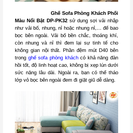
Ghế Sofa Phòng Khách Phối
Màu Nổi Bật DP-PK32
sử dụng sợi vải nhập
như vải bố, nhung, nỉ hoặc nhung nỉ,… để bao
bọc bên ngoài. Vải bố bền chắc, thoáng khí,
còn nhung và nỉ thì đem lại sự tinh tế cho
không gian nội thất. Phần đệm mút D40 bên
trong
ghế sofa phòng khách
có khả năng đàn
hồi tốt, độ linh hoạt cao, không bị xẹp lún dưới
sức nặng lâu dài. Ngoài ra, bạn có thể tháo
lớp vỏ bọc bên ngoài đem đi giặt giũ dễ dàng.