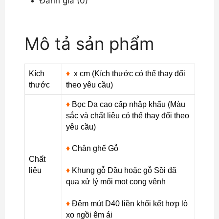
Đánh giá (0)
Điển
DP-
CD53
Mô tả sản phẩm
số
lượng
Kích
♦
x cm (Kích thước có thể thay đổi
thước
theo yêu cầu)
♦
Bọc Da cao cấp nhập khẩu (Màu
sắc và chất liệu có thể thay đổi theo
yêu cầu)
♦
Chân ghế Gỗ
Chất
liệu
♦
Khung gỗ Dầu hoặc gỗ Sồi đã
qua xử lý mối mọt cong vênh
♦
Đệm mút D40 liền khối kết hợp lò
xo ngồi êm ái