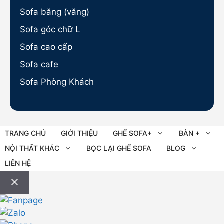
Sofa băng (văng)
Sofa góc chữ L
Sofa cao cấp
Sofa cafe
Sofa Phòng Khách
TRANG CHỦ
GIỚI THIỆU
GHẾ SOFA+
BÀN +
NỘI THẤT KHÁC
BỌC LẠI GHẾ SOFA
BLOG
LIÊN HỆ
Đóng