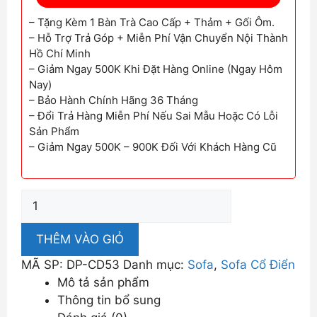
– Tặng Kèm 1 Bàn Trà Cao Cấp + Thảm + Gối Ôm.
– Hỗ Trợ Trả Góp + Miễn Phí Vận Chuyển Nội Thành
Hồ Chí Minh
– Giảm Ngay 500K Khi Đặt Hàng Online (Ngay Hôm
Nay)
– Bảo Hành Chính Hãng 36 Tháng
– Đổi Trả Hàng Miễn Phí Nếu Sai Mẫu Hoặc Có Lỗi
Sản Phẩm
– Giảm Ngay 500K – 900K Đối Với Khách Hàng Cũ
Ghế
Sofa
Nhập
THÊM VÀO GIỎ
Khẩu
MÃ SP:
DP-CD53
Danh mục:
Sofa
,
Sofa Cổ Điển
Thiết
Mô tả sản phẩm
Kế
Thông tin bổ sung
Cổ