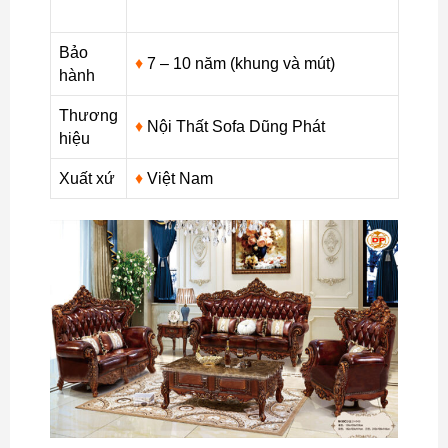
Bảo
♦
7 – 10 năm (khung và mút)
hành
Thương
♦
Nội Thất Sofa Dũng Phát
hiệu
Xuất xứ
♦
Việt Nam