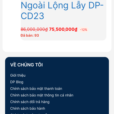
Ngoài Lộng Lẫy DP-
CD23
Giá
Giá
86,000,000
₫
75,500,000
₫
-12%
gốc
hiện
Đã bán: 93
là:
tại
86,000,000₫.
là:
75,500,000₫.
VỀ CHÚNG TÔI
Giới thiệu
DP Blog
Chính sách bảo mật thanh toán
Chính sách bảo mật thông tin cá nhân
Chính sách đổi trả hàng
Chính sách bảo hành