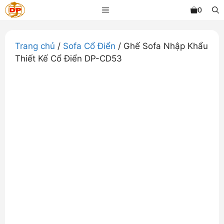
Chuyển
MENU
0
đến
nội
dung
Trang chủ
/
Sofa Cổ Điển
/ Ghế Sofa Nhập Khẩu
Thiết Kế Cổ Điển DP-CD53