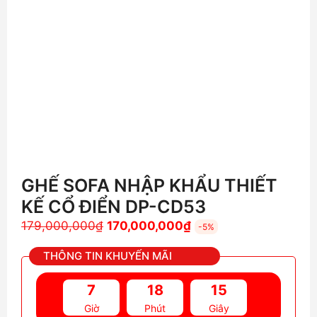
GHẾ SOFA NHẬP KHẨU THIẾT
KẾ CỔ ĐIỂN DP-CD53
Giá
Giá
179,000,000
₫
170,000,000
₫
-5%
gốc
hiện
THÔNG TIN KHUYẾN MÃI
là:
tại
179,000,000₫.
là:
7
18
14
170,000,000₫.
Giờ
Phút
Giây