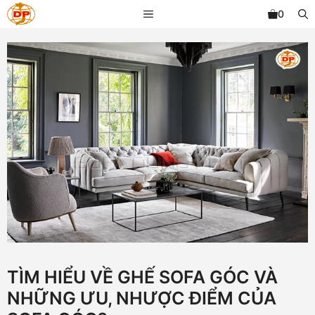
Chuyển
MENU
0
đến
nội
dung
TÌM HIỂU VỀ GHẾ SOFA GÓC VÀ
NHỮNG ƯU, NHƯỢC ĐIỂM CỦA