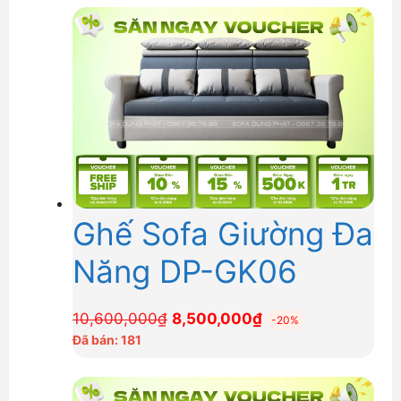
9,100,000₫.
là:
7,300,000₫.
Ghế Sofa Giường Đa
Năng DP-GK06
Giá
Giá
10,600,000
₫
8,500,000
₫
-20%
gốc
hiện
Đã bán: 181
là:
tại
10,600,000₫.
là: