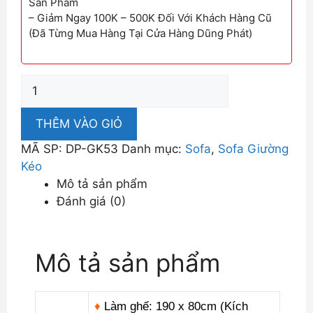
Sản Phẩm
– Giảm Ngay 100K – 500K Đối Với Khách Hàng Cũ
(Đã Từng Mua Hàng Tại Cửa Hàng Dũng Phát)
Ghế
Sofa
Giường
THÊM VÀO GIỎ
Nhập
MÃ SP:
DP-GK53
Danh mục:
Sofa
,
Sofa Giường
Khẩu
Kéo
DP-
Mô tả sản phẩm
GK53
Đánh giá (0)
số
lượng
Mô tả sản phẩm
♦
Làm ghế: 190 x 80cm (Kích