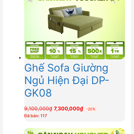
8,500,000₫.
Ghế Sofa Giường
Ngủ Hiện Đại DP-
GK08
Giá
Giá
9,100,000
₫
7,300,000
₫
-20%
gốc
hiện
Đã bán: 117
là:
tại
9,100,000₫.
là: