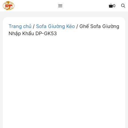
Chuyển
MENU
0
đến
nội
dung
Trang chủ
/
Sofa Giường Kéo
/ Ghế Sofa Giường
Nhập Khẩu DP-GK53