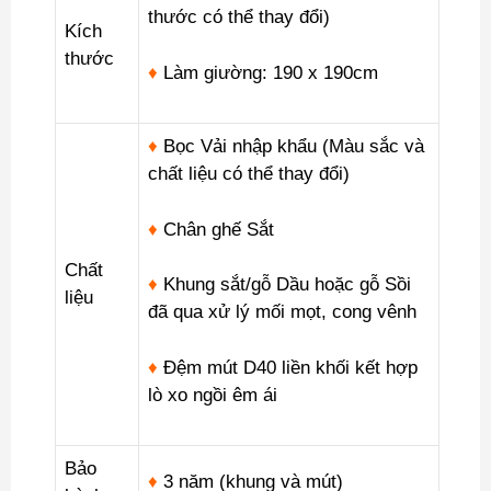
thước có thể thay đổi)
Kích
thước
♦
Làm giường: 190 x 190cm
♦
Bọc Vải nhập khẩu (Màu sắc và
chất liệu có thể thay đổi)
♦
Chân ghế Sắt
Chất
♦
Khung sắt/gỗ Dầu hoặc gỗ Sồi
liệu
đã qua xử lý mối mọt, cong vênh
♦
Đệm mút D40 liền khối kết hợp
lò xo ngồi êm ái
Bảo
♦
3 năm (khung và mút)