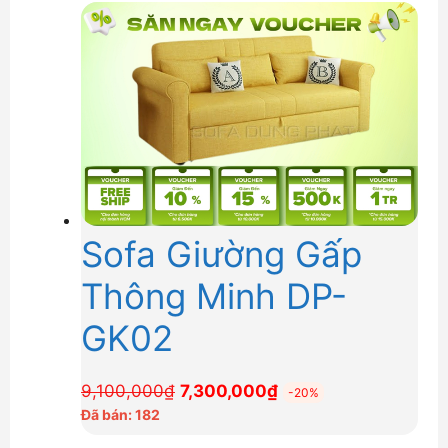
Sofa Giường Gấp
Thông Minh DP-
GK02
Giá
Giá
9,100,000
₫
7,300,000
₫
-20%
gốc
hiện
Đã bán: 182
là:
tại