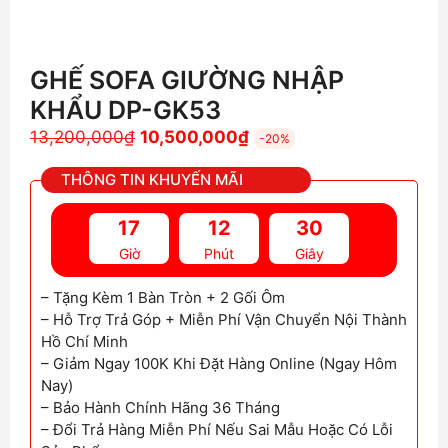
GHẾ SOFA GIƯỜNG NHẬP
KHẨU DP-GK53
Giá
Giá
13,200,000
₫
10,500,000
₫
-20%
gốc
hiện
THÔNG TIN KHUYẾN MÃI
là:
tại
13,200,000₫.
là:
17
12
29
10,500,000₫.
Giờ
Phút
Giây
– Tặng Kèm 1 Bàn Tròn + 2 Gối Ôm
– Hỗ Trợ Trả Góp + Miễn Phí Vận Chuyển Nội Thành
Hồ Chí Minh
– Giảm Ngay 100K Khi Đặt Hàng Online (Ngay Hôm
Nay)
– Bảo Hành Chính Hãng 36 Tháng
– Đổi Trả Hàng Miễn Phí Nếu Sai Mẫu Hoặc Có Lỗi