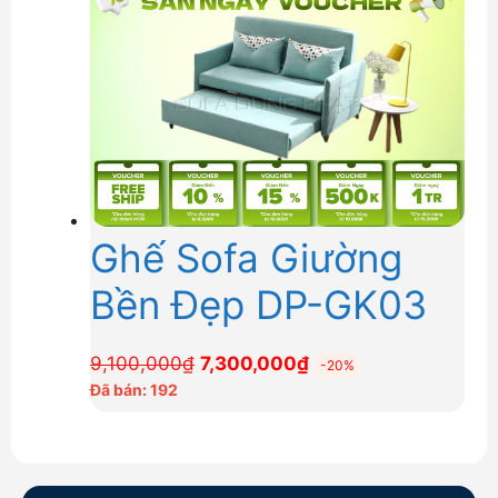
7,300,000₫.
Ghế Sofa Giường
Bền Đẹp DP-GK03
Giá
Giá
9,100,000
₫
7,300,000
₫
-20%
gốc
hiện
Đã bán: 192
là:
tại
9,100,000₫.
là:
7,300,000₫.