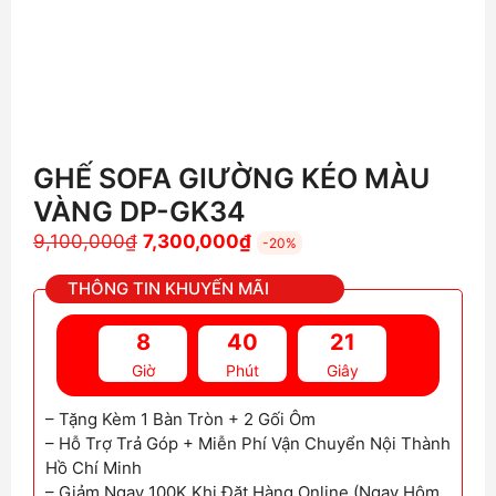
GHẾ SOFA GIƯỜNG KÉO MÀU
VÀNG DP-GK34
Giá
Giá
9,100,000
₫
7,300,000
₫
-20%
gốc
hiện
THÔNG TIN KHUYẾN MÃI
là:
tại
9,100,000₫.
là:
8
40
19
7,300,000₫.
Giờ
Phút
Giây
– Tặng Kèm 1 Bàn Tròn + 2 Gối Ôm
– Hỗ Trợ Trả Góp + Miễn Phí Vận Chuyển Nội Thành
Hồ Chí Minh
– Giảm Ngay 100K Khi Đặt Hàng Online (Ngay Hôm