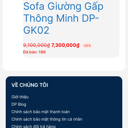
Sofa Giường Gấp
Thông Minh DP-
GK02
Giá
Giá
9,100,000
₫
7,300,000
₫
-20%
gốc
hiện
Đã bán: 186
là:
tại
9,100,000₫.
là:
7,300,000₫.
VỀ CHÚNG TÔI
Giới thiệu
DP Blog
Chính sách bảo mật thanh toán
Chính sách bảo mật thông tin cá nhân
Chính sách đổi trả hàng