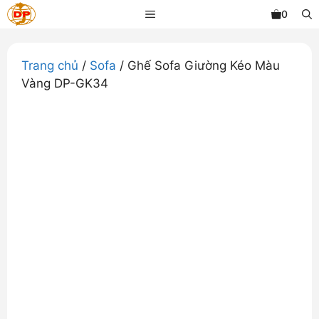
Chuyển
MENU
0
đến
nội
dung
Trang chủ
/
Sofa
/ Ghế Sofa Giường Kéo Màu
Vàng DP-GK34