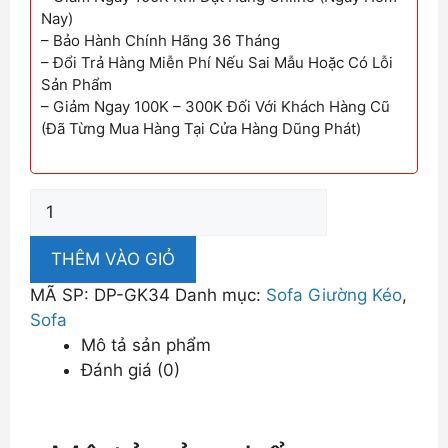
Nay)
– Bảo Hành Chính Hãng 36 Tháng
– Đổi Trả Hàng Miễn Phí Nếu Sai Mẫu Hoặc Có Lỗi
Sản Phẩm
– Giảm Ngay 100K – 300K Đối Với Khách Hàng Cũ
(Đã Từng Mua Hàng Tại Cửa Hàng Dũng Phát)
Ghế
Sofa
Giường
THÊM VÀO GIỎ
Kéo
MÃ SP:
DP-GK34
Danh mục:
Sofa Giường Kéo
,
Màu
Sofa
Vàng
Mô tả sản phẩm
DP-
Đánh giá (0)
GK34
số
lượng