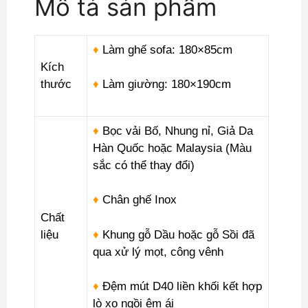
Mô tả sản phẩm
♦
Làm ghế sofa: 180×85cm
Kích
thước
♦
Làm giường: 180×190cm
♦
Bọc vải Bố, Nhung nỉ, Giả Da
Hàn Quốc hoặc Malaysia (Màu
sắc có thể thay đổi)
♦
Chân ghế Inox
Chất
liệu
♦
Khung gỗ Dầu hoặc gỗ Sồi đã
qua xử lý mọt, công vênh
♦
Đệm mút D40 liền khối kết hợp
lò xo ngồi êm ái