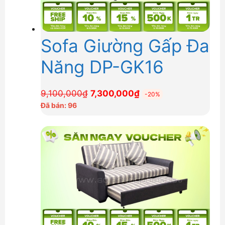
Sofa Giường Gấp Đa
Năng DP-GK16
Giá
Giá
9,100,000
₫
7,300,000
₫
-20%
gốc
hiện
Đã bán: 96
là:
tại
9,100,000₫.
là:
7,300,000₫.