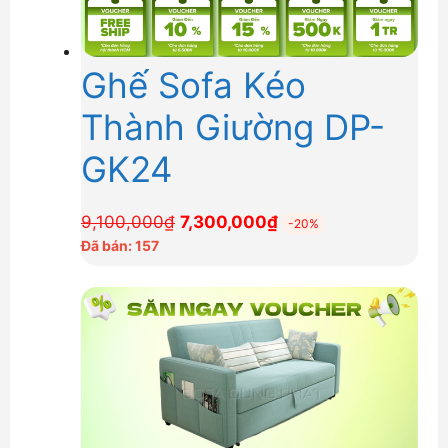
Ghế Sofa Kéo
Thành Giường DP-
GK24
Giá
Giá
9,100,000
₫
7,300,000
₫
-20%
gốc
hiện
Đã bán: 157
là:
tại
9,100,000₫.
là:
7,300,000₫.