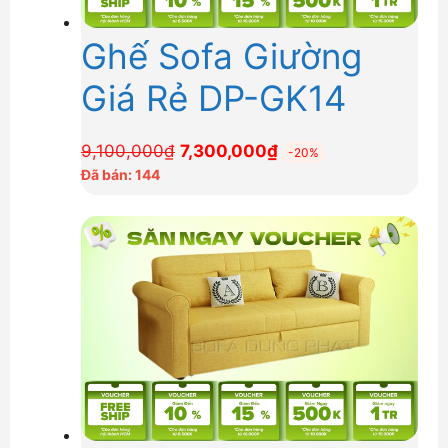
Ghế Sofa Giường
Giá Rẻ DP-GK14
Giá
Giá
9,100,000
₫
7,300,000
₫
-20%
gốc
hiện
Đã bán: 144
là:
tại
9,100,000₫.
là:
7,300,000₫.