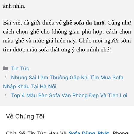
ánh nhìn.
Bài viết đã giới thiệu vể
ghế sofa da 1m6
. Cũng như
cách chọn ghế cho không gian phù hợp, cách chọn
màu ghế và mức giá hiện nay. Chúc mọi người sớm
tìm được mẫu sofa thật ưng ý cho mình nhé!
Danh
Tin Tức
mục
Những Sai Lầm Thường Gặp Khi Tìm Mua Sofa
Nhập Khẩu Tại Hà Nội
Top 4 Mẫu Bàn Sofa Văn Phòng Đẹp Và Tiện Lợi
Về Chúng Tôi
Chia Sẽ Tin Tức Hay Về
Sofa Dũng Phát
, Phong