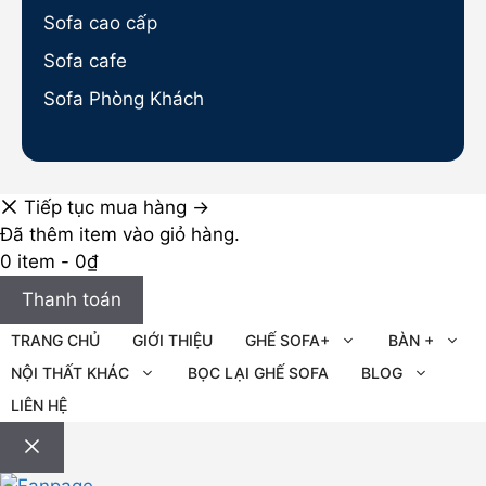
Sofa cao cấp
Sofa cafe
Sofa Phòng Khách
Tiếp tục mua hàng →
Đã thêm item vào giỏ hàng.
0 item -
0
₫
Thanh toán
TRANG CHỦ
GIỚI THIỆU
GHẾ SOFA+
BÀN +
NỘI THẤT KHÁC
BỌC LẠI GHẾ SOFA
BLOG
LIÊN HỆ
Đóng