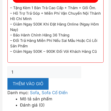
– Tặng Kèm 1 Bàn Trà Cao Cấp + Thảm + Gối Ôm.
– Hỗ Trợ Trả Góp + Miễn Phí Vận Chuyển Nội Thành
Hồ Chí Minh
– Giảm Ngay 500K Khi Đặt Hàng Online (Ngay Hôm
Nay)
– Bảo Hành Chính Hãng 36 Tháng
– Đổi Trả Hàng Miễn Phí Nếu Sai Mẫu Hoặc Có Lỗi
Sản Phẩm
– Giảm Ngay 500K – 900K Đối Với Khách Hàng Cũ
Ghế
Sofa
Cổ
THÊM VÀO GIỎ
Điển
Danh mục:
Sofa
,
Sofa Cổ Điển
TPHCM
Mô tả sản phẩm
Chất
Đánh giá (0)
Lượng