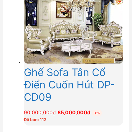
73,000,000₫.
là:
66,500,000₫.
Ghế Sofa Tân Cổ
Điển Cuốn Hút DP-
CD09
Giá
Giá
90,000,000
₫
85,000,000
₫
-6%
gốc
hiện
Đã bán: 112
là:
tại