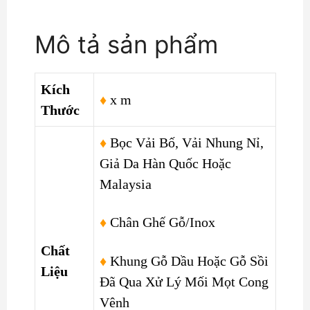
Tốt
DP-
Mô tả sản phẩm
CD24
số
lượng
Kích
♦
x m
Thước
♦
Bọc Vải Bố, Vải Nhung Nỉ,
Giả Da Hàn Quốc Hoặc
Malaysia
♦
Chân Ghế Gỗ/Inox
Chất
♦
Khung Gỗ Dầu Hoặc Gỗ Sồi
Liệu
Đã Qua Xử Lý Mối Mọt Cong
Vênh