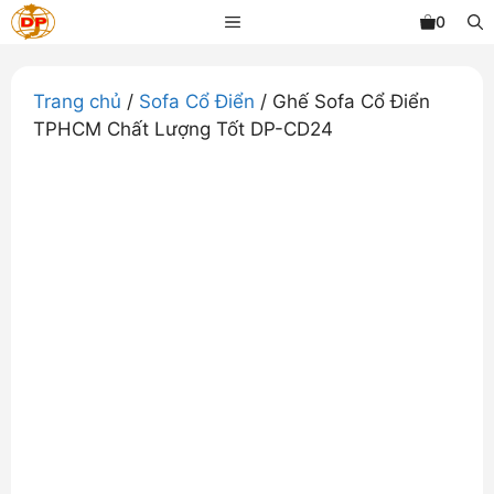
Chuyển
MENU
0
đến
nội
dung
Trang chủ
/
Sofa Cổ Điển
/ Ghế Sofa Cổ Điển
TPHCM Chất Lượng Tốt DP-CD24