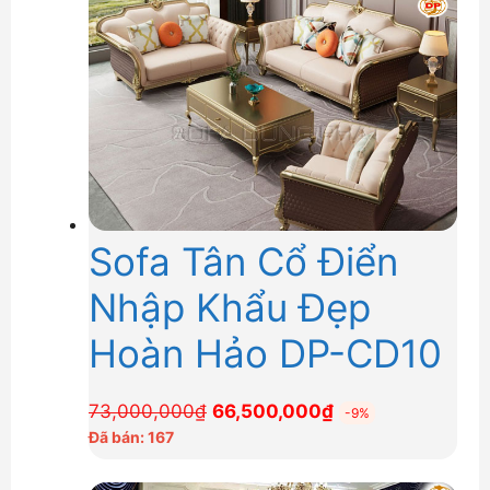
Sofa Tân Cổ Điển
Nhập Khẩu Đẹp
Hoàn Hảo DP-CD10
Giá
Giá
73,000,000
₫
66,500,000
₫
-9%
gốc
hiện
Đã bán: 167
là:
tại