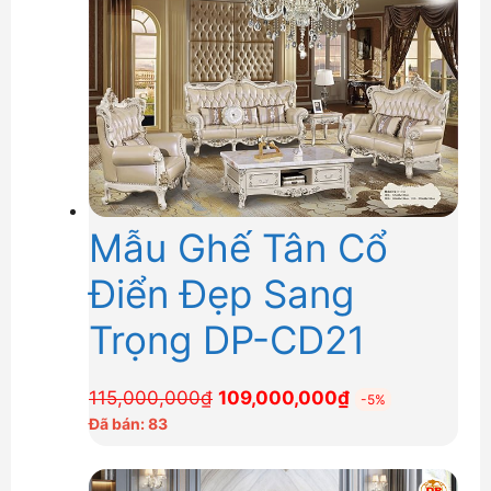
Mẫu Ghế Tân Cổ
Điển Đẹp Sang
Trọng DP-CD21
Giá
Giá
115,000,000
₫
109,000,000
₫
-5%
gốc
hiện
Đã bán: 83
là:
tại
115,000,000₫.
là: