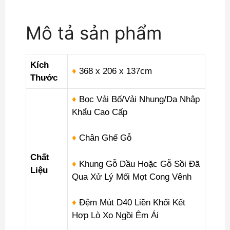
Âu
DP-
Mô tả sản phẩm
CD07
số
lượng
Kích
♦
368
x 206 x 137cm
Thước
♦
Bọc Vải Bố/Vải Nhung/Da Nhập
Khẩu Cao Cấp
♦
Chân Ghế Gỗ
Chất
♦
Khung Gỗ Dầu Hoặc Gỗ Sồi Đã
Liệu
Qua Xử Lý Mối Mọt Cong Vênh
♦
Đệm Mút D40 Liền Khối Kết
Hợp Lò Xo Ngồi Êm Ái