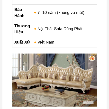
Bảo
♦
7 -10 năm (khung và mút)
Hành
Thương
♦
Nội Thất Sofa Dũng Phát
Hiệu
Xuất Xứ
♦
Việt Nam