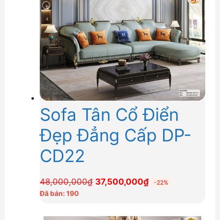
109,000,000₫.
Sofa Tân Cổ Điển
Đẹp Đẳng Cấp DP-
CD22
Giá
Giá
48,000,000
₫
37,500,000
₫
-22%
gốc
hiện
Đã bán: 190
là:
tại
48,000,000₫.
là: