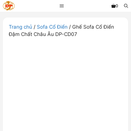
Chuyển
MENU
0
đến
nội
dung
Trang chủ
/
Sofa Cổ Điển
/ Ghế Sofa Cổ Điển
Đậm Chất Châu Âu DP-CD07