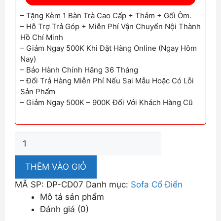
– Tặng Kèm 1 Bàn Trà Cao Cấp + Thảm + Gối Ôm.
– Hỗ Trợ Trả Góp + Miễn Phí Vận Chuyển Nội Thành
Hồ Chí Minh
– Giảm Ngay 500K Khi Đặt Hàng Online (Ngay Hôm
Nay)
– Bảo Hành Chính Hãng 36 Tháng
– Đổi Trả Hàng Miễn Phí Nếu Sai Mẫu Hoặc Có Lỗi
Sản Phẩm
– Giảm Ngay 500K – 900K Đối Với Khách Hàng Cũ
Ghế
Sofa
Cổ
THÊM VÀO GIỎ
Điển
MÃ SP:
DP-CD07
Danh mục:
Sofa Cổ Điển
Đậm
Mô tả sản phẩm
Chất
Đánh giá (0)
Châu