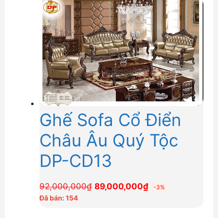
48,000,000₫.
là:
43,000,000₫.
Ghế Sofa Cổ Điển
Châu Âu Quý Tộc
DP-CD13
Giá
Giá
92,000,000
₫
89,000,000
₫
-3%
gốc
hiện
Đã bán: 154
là:
tại