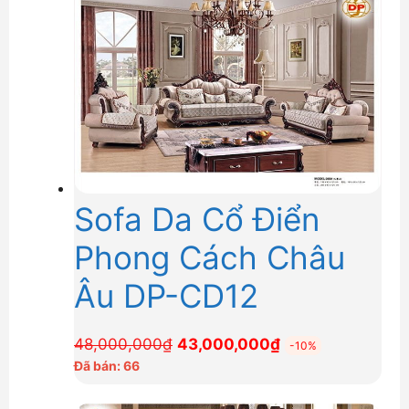
37,500,000₫.
Sofa Da Cổ Điển
Phong Cách Châu
Âu DP-CD12
Giá
Giá
48,000,000
₫
43,000,000
₫
-10%
gốc
hiện
Đã bán: 66
là:
tại