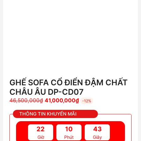
GHẾ SOFA CỔ ĐIỂN ĐẬM CHẤT
CHÂU ÂU DP-CD07
Giá
Giá
46,500,000
₫
41,000,000
₫
-12%
gốc
hiện
THÔNG TIN KHUYẾN MÃI
là:
tại
46,500,000₫.
là:
22
10
42
41,000,000₫.
Giờ
Phút
Giây