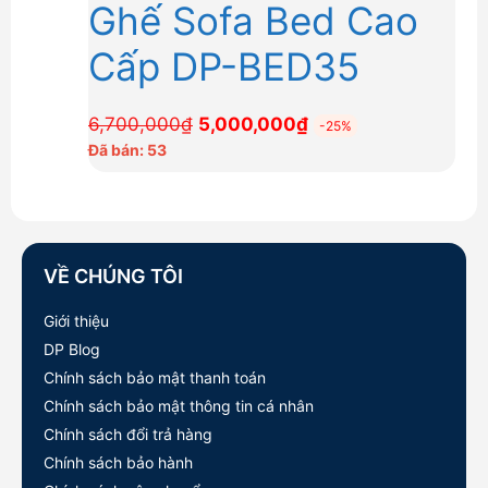
Ghế Sofa Bed Cao
Cấp DP-BED35
Giá
Giá
6,700,000
₫
5,000,000
₫
-25%
gốc
hiện
Đã bán: 53
là:
tại
6,700,000₫.
là:
5,000,000₫.
VỀ CHÚNG TÔI
Giới thiệu
DP Blog
Chính sách bảo mật thanh toán
Chính sách bảo mật thông tin cá nhân
Chính sách đổi trả hàng
Chính sách bảo hành