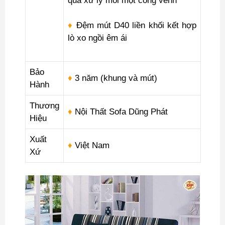
qua xử lý mối mọt cong vênh
♦
Đệm mút D40 liền khối kết hợp
lò xo ngồi êm ái
Bảo
♦
3 năm (khung và mút)
Hành
Thương
♦
Nội Thất Sofa Dũng Phát
Hiệu
Xuất
♦
Việt Nam
Xứ