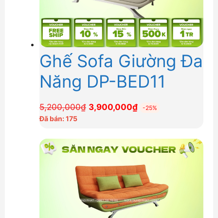
Ghế Sofa Giường Đa
Năng DP-BED11
Giá
Giá
5,200,000
₫
3,900,000
₫
-25%
gốc
hiện
Đã bán: 175
là:
tại
5,200,000₫.
là:
3,900,000₫.