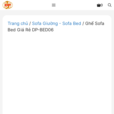
Chuyển
MENU
0
đến
nội
dung
Trang chủ
/
Sofa Giường - Sofa Bed
/ Ghế Sofa
Bed Giá Rẻ DP-BED06