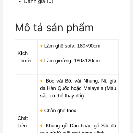
Đánh giá (0)
lượng
Mô tả sản phẩm
♦
Làm ghế sofa: 180×90cm
Kích
Thước
♦
Làm giường: 180×120cm
♦
Bọc vải Bố, vải Nhung, Nỉ, giả
da Hàn Quốc hoặc Malaysia (Màu
sắc có thể thay đổi)
♦
Chân ghế Inox
Chất
Liệu
♦
Khung gỗ Dầu hoặc gỗ Sồi đã