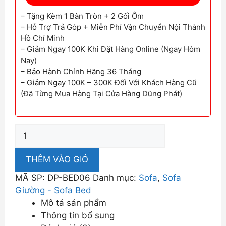
– Tặng Kèm 1 Bàn Tròn + 2 Gối Ôm
– Hỗ Trợ Trả Góp + Miễn Phí Vận Chuyển Nội Thành
Hồ Chí Minh
– Giảm Ngay 100K Khi Đặt Hàng Online (Ngay Hôm
Nay)
– Bảo Hành Chính Hãng 36 Tháng
– Giảm Ngay 100K – 300K Đối Với Khách Hàng Cũ
(Đã Từng Mua Hàng Tại Cửa Hàng Dũng Phát)
Ghế
Sofa
Bed
THÊM VÀO GIỎ
Giá
MÃ SP:
DP-BED06
Danh mục:
Sofa
,
Sofa
Rẻ
Giường - Sofa Bed
DP-
Mô tả sản phẩm
BED06
Thông tin bổ sung
số