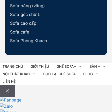
Sofa băng (văng)
Sofa góc chữ L
Sofa cao cấp
Sofa cafe
Sofa Phòng Khách
TRANG CHỦ
GIỚI THIỆU
GHẾ SOFA+
BÀN +
NỘI THẤT KHÁC
BỌC LẠI GHẾ SOFA
BLOG
LIÊN HỆ
Đóng