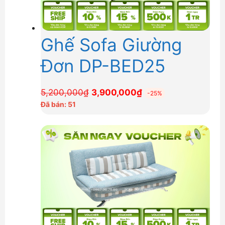
Ghế Sofa Giường
Đơn DP-BED25
Giá
Giá
5,200,000
₫
3,900,000
₫
-25%
gốc
hiện
Đã bán: 51
là:
tại
5,200,000₫.
là:
3,900,000₫.