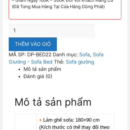
– Giảm Ngay 100K – 300K Đối Với Khách Hàng Cũ
(Đã Từng Mua Hàng Tại Cửa Hàng Dũng Phát)
Ghế
Sofa
Bed
THÊM VÀO GIỎ
Đa
MÃ SP:
DP-BED22
Danh mục:
Sofa
,
Sofa
Năng
Giường - Sofa Bed
Thẻ:
Sofa giường
DP-
Mô tả sản phẩm
BED22
Đánh giá (0)
số
lượng
Mô tả sản phẩm
♦
Làm ghế sofa: 180×90 cm
(Kích thước có thể thay đổi theo