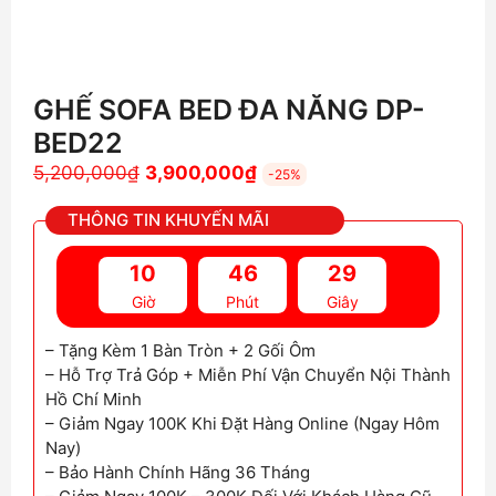
GHẾ SOFA BED ĐA NĂNG DP-
BED22
Giá
Giá
5,200,000
₫
3,900,000
₫
-25%
gốc
hiện
THÔNG TIN KHUYẾN MÃI
là:
tại
5,200,000₫.
là:
10
46
28
3,900,000₫.
Giờ
Phút
Giây
– Tặng Kèm 1 Bàn Tròn + 2 Gối Ôm
– Hỗ Trợ Trả Góp + Miễn Phí Vận Chuyển Nội Thành
Hồ Chí Minh
– Giảm Ngay 100K Khi Đặt Hàng Online (Ngay Hôm
Nay)
– Bảo Hành Chính Hãng 36 Tháng