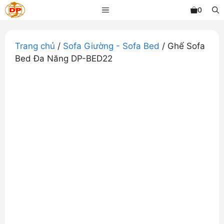
Chuyển
MENU
0
đến
nội
dung
Trang chủ
/
Sofa Giường - Sofa Bed
/ Ghế Sofa
Bed Đa Năng DP-BED22