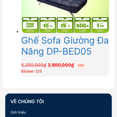
Ghế Sofa Giường Đa
Năng DP-BED05
Giá
Giá
5,200,000
₫
3,900,000
₫
-25%
gốc
hiện
Đã bán: 125
là:
tại
5,200,000₫.
là:
3,900,000₫.
VỀ CHÚNG TÔI
Giới thiệu