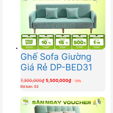
3,900,000₫.
Ghế Sofa Giường
Giá Rẻ DP-BED31
Giá
Giá
7,300,000
₫
5,500,000
₫
-25%
gốc
hiện
Đã bán: 52
là:
tại
7,300,000₫.
là:
5,500,000₫.