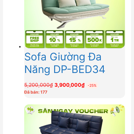
Sofa Giường Đa
Năng DP-BED34
Giá
Giá
5,200,000
₫
3,900,000
₫
-25%
gốc
hiện
Đã bán: 177
là:
tại
5,200,000₫.
là:
3,900,000₫.