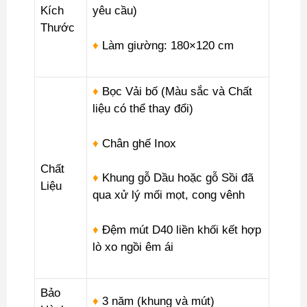
Kích
yêu cầu)
Thước
♦
Làm giường: 180×120 cm
♦
Bọc Vải bố (Màu sắc và Chất
liệu có thể thay đổi)
♦
Chân ghế Inox
Chất
♦
Khung gỗ Dầu hoặc gỗ Sồi đã
Liệu
qua xử lý mối mọt, cong vênh
♦
Đệm mút D40 liền khối kết hợp
lò xo ngồi êm ái
Bảo
♦
3 năm (khung và mút)