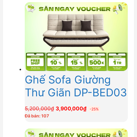
Ghế Sofa Giường
Thư Giãn DP-BED03
Giá
Giá
5,200,000
₫
3,900,000
₫
-25%
gốc
hiện
Đã bán: 107
là:
tại
5,200,000₫.
là: