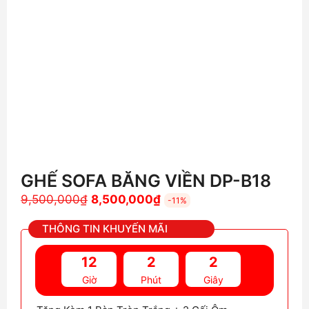
GHẾ SOFA BĂNG VIỀN DP-B18
Giá
Giá
9,500,000
₫
8,500,000
₫
-11%
gốc
hiện
THÔNG TIN KHUYẾN MÃI
là:
tại
9,500,000₫.
là:
12
2
0
8,500,000₫.
Giờ
Phút
Giây