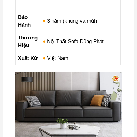
Bảo
♦
3 năm (khung và mút)
Hành
Thương
♦
Nội Thất Sofa Dũng Phát
Hiệu
Xuất Xứ
♦
Việt Nam