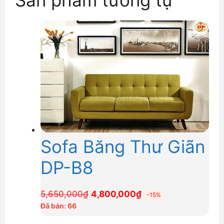
Sofa Băng Thư Giãn
DP-B8
Giá
Giá
5,650,000
₫
4,800,000
₫
-15%
gốc
hiện
Đã bán: 66
là:
tại