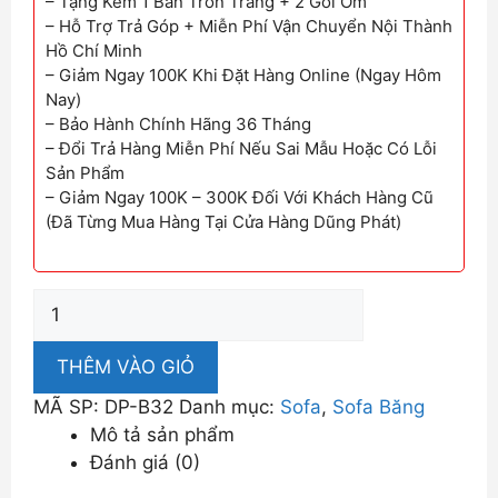
– Tặng Kèm 1 Bàn Tròn Trắng + 2 Gối Ôm
– Hỗ Trợ Trả Góp + Miễn Phí Vận Chuyển Nội Thành
Hồ Chí Minh
– Giảm Ngay 100K Khi Đặt Hàng Online (Ngay Hôm
Nay)
– Bảo Hành Chính Hãng 36 Tháng
– Đổi Trả Hàng Miễn Phí Nếu Sai Mẫu Hoặc Có Lỗi
Sản Phẩm
– Giảm Ngay 100K – 300K Đối Với Khách Hàng Cũ
(Đã Từng Mua Hàng Tại Cửa Hàng Dũng Phát)
Ghế
Sofa
Băng
THÊM VÀO GIỎ
Viền
MÃ SP:
DP-B32
Danh mục:
Sofa
,
Sofa Băng
DP-
Mô tả sản phẩm
B18
Đánh giá (0)
số
lượng