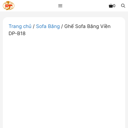
Chuyển
MENU
0
đến
nội
dung
Trang chủ
/
Sofa Băng
/ Ghế Sofa Băng Viền
DP-B18