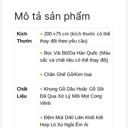
Mô tả sản phẩm
Kích
♦
200 x75 cm (kích thước có thể
Thước
thay đổi theo yêu cầu)
♦
Bọc Vải Bố/Da Hàn Quốc (Màu
sắc và chất liệu có thể thay đổi)
♦
Chân Ghế Gỗ/Kim loại
Chất
♦
Khung Gỗ Dầu Hoặc Gỗ Sồi
Liệu
Đã Qua Xử Lý Mối Mọt Cong
Vênh
♦
Đệm Mút D40 Liền Khối Kết
Hợp Lò Xo Ngồi Êm Ái