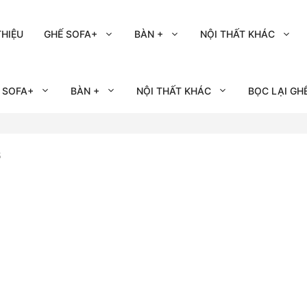
THIỆU
GHẾ SOFA+
BÀN +
NỘI THẤT KHÁC
 SOFA+
BÀN +
NỘI THẤT KHÁC
BỌC LẠI GH
6