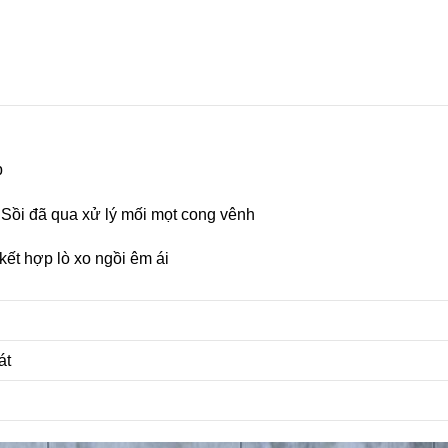
p
ồi đã qua xử lý mối mọt cong vênh
kết hợp lò xo ngồi êm ái
át