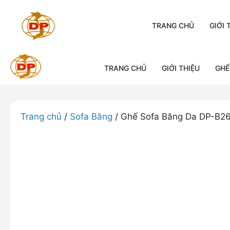
Chuyển
đến
TRANG CHỦ
GIỚI 
nội
dung
TRANG CHỦ
GIỚI THIỆU
GHẾ
Trang chủ
/
Sofa Băng
/ Ghế Sofa Băng Da DP-B2