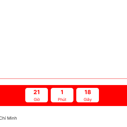
21
1
16
Giờ
Phút
Giây
Chí Minh