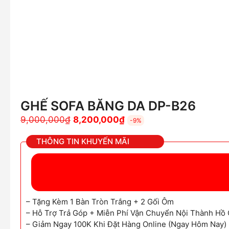
GHẾ SOFA BĂNG DA DP-B26
Giá
Giá
9,000,000
₫
8,200,000
₫
-9%
gốc
hiện
THÔNG TIN KHUYẾN MÃI
là:
tại
9,000,000₫.
là:
8,200,000₫.
– Tặng Kèm 1 Bàn Tròn Trắng + 2 Gối Ôm
– Hỗ Trợ Trả Góp + Miễn Phí Vận Chuyển Nội Thành Hồ 
– Giảm Ngay 100K Khi Đặt Hàng Online (Ngay Hôm Nay)