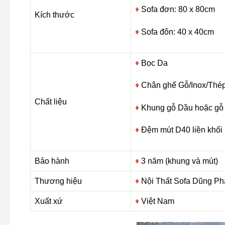
♦
Sofa đơn: 80 x 80cm
Kích thước
♦
Sofa đôn: 40 x 40cm
♦
Bọc Da
♦
Chân ghế Gỗ/Inox/Thé
Chất liệu
♦
Khung gỗ Dầu hoặc gỗ S
♦
Đệm mút D40 liền khối 
Bảo hành
♦
3 năm (khung và mút)
Thương hiệu
♦
Nội Thất Sofa Dũng Ph
Xuất xứ
♦
Việt Nam