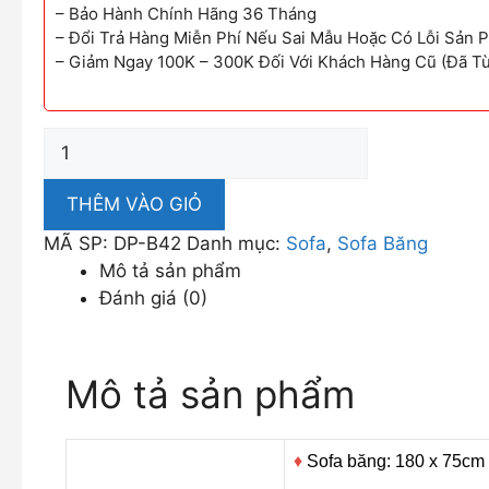
– Bảo Hành Chính Hãng 36 Tháng
– Đổi Trả Hàng Miễn Phí Nếu Sai Mẫu Hoặc Có Lỗi Sản 
– Giảm Ngay 100K – 300K Đối Với Khách Hàng Cũ (Đã T
Ghế
Sofa
Băng
THÊM VÀO GIỎ
Da
MÃ SP:
DP-B42
Danh mục:
Sofa
,
Sofa Băng
DP-
Mô tả sản phẩm
B26
Đánh giá (0)
số
lượng
Mô tả sản phẩm
♦
Sofa băng: 180 x 75cm (