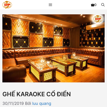
Chuyển
MENU
0
đến
nội
dung
GHẾ KARAOKE CỔ ĐIỂN
30/11/2019
Bởi
luu quang