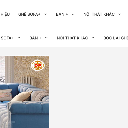
THIỆU
GHẾ SOFA+
BÀN +
NỘI THẤT KHÁC
 SOFA+
BÀN +
NỘI THẤT KHÁC
BỌC LẠI GH