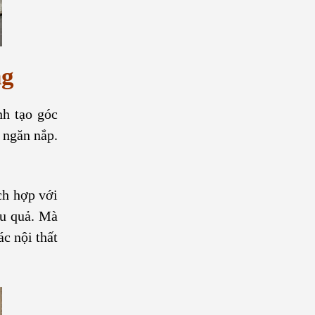
ng
nh tạo góc
 ngăn nắp.
ch hợp với
ệu quả. Mà
ác nội thất