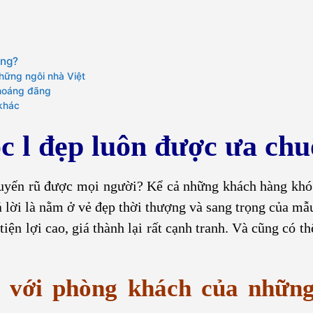
ộng?
hững ngôi nhà Việt
thoáng đãng
 khác
óc l đẹp luôn được ưa ch
uyến rũ được mọi người? Kể cả những khách hàng khó 
rả lời là nằm ở vẻ đẹp thời thượng và sang trọng của mẫ
iện lợi cao, giá thành lại rất cạnh tranh. Và cũng có t
p với phòng khách của những