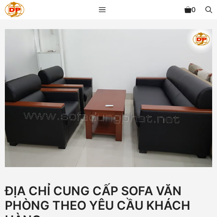
Chuyển
MENU
0
đến
nội
dung
ĐỊA CHỈ CUNG CẤP SOFA VĂN
PHÒNG THEO YÊU CẦU KHÁCH