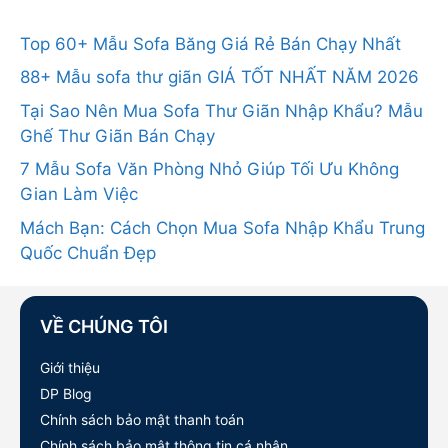
Top 60+ Mẫu Sofa Băng Giá Rẻ Bán Chạy Nhất
88+ Mẫu sofa thư giãn GIÁ TỐT NHẤT NĂM 2026
Tại Sao Nên Mua Sofa Thư Giãn Nhập Khẩu? Mẫu
Ghế Thư Giãn Bán Chạy
7 Mẫu Sofa Văn Phòng Nhỏ Giúp Tối Ưu Không
Gian Làm Việc
Mách Bạn: Cách Chọn Mua Sofa Nhập Khẩu Trung
Quốc Chuẩn Đẹp
VỀ CHÚNG TÔI
Giới thiệu
DP Blog
Chính sách bảo mật thanh toán
Chính sách bảo mật thông tin cá nhân