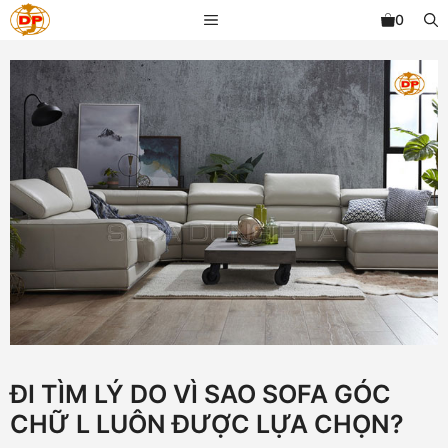
Chuyển
MENU
0
đến
nội
dung
ĐI TÌM LÝ DO VÌ SAO SOFA GÓC
CHỮ L LUÔN ĐƯỢC LỰA CHỌN?