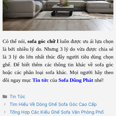
Có thể nói,
sofa góc chữ l
luôn được ưu ái lựa chọn
là bởi nhiều lý do. Nhưng 3 lý do vừa được chia sẻ
là 3 lý do lớn nhất thúc đẩy người tiêu dùng chọn
ghế. Để biết thêm các thông tin khác về sofa góc
hoặc các phân loại sofa khác. Mọi người hãy theo
dõi ngay mục
Tin tức
của
Sofa Dũng Phát
nhé!
Danh
Tin Tức
mục
Tìm Hiểu Về Dòng Ghế Sofa Góc Cao Cấp
Tổng Hợp Các Kiểu Ghế Sofa Văn Phòng Phổ