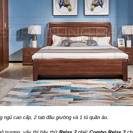
 ngủ cao cấp, 2 tab đầu giường và 1 tủ quần áo.
trương, vậy thì hãy thử
Relax 2
nhé!
Combo
Relax
2
chỉ