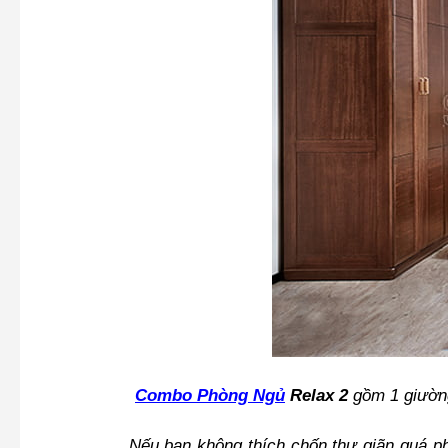
Combo Phòng Ngủ
Relax
2
gồm 1 giường
Nếu bạn không thích chốn thư giãn quá phô 