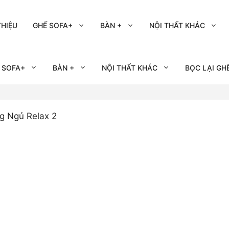
THIỆU
GHẾ SOFA+
BÀN +
NỘI THẤT KHÁC
 SOFA+
BÀN +
NỘI THẤT KHÁC
BỌC LẠI GH
 Ngủ Relax 2