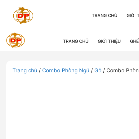
Chuyển
đến
TRANG CHỦ
GIỚI 
nội
dung
TRANG CHỦ
GIỚI THIỆU
GHẾ
Trang chủ
/
Combo Phòng Ngủ
/
Gỗ
/ Combo Phòng