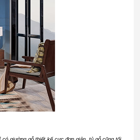
 có giường gỗ thiết kế cực đơn giản, tủ gỗ cũng tối