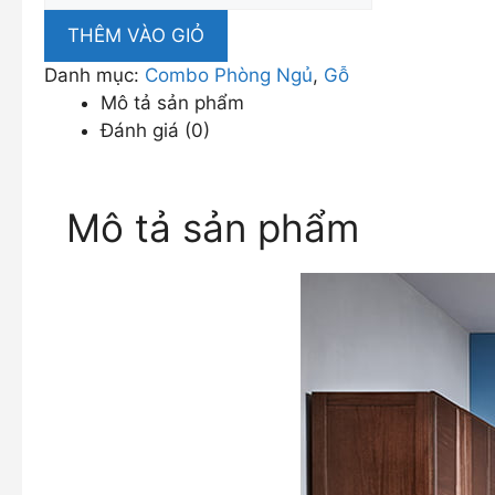
Ngủ
THÊM VÀO GIỎ
Relax
Danh mục:
Combo Phòng Ngủ
,
Gỗ
2
Mô tả sản phẩm
số
Đánh giá (0)
lượng
Mô tả sản phẩm