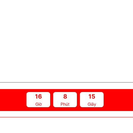
16
8
14
Giờ
Phút
Giây