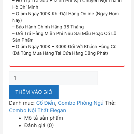
– Hỗ Trợ Trả Góp + Miễn Phí Vận Chuyển Nội Thành
Hồ Chí Minh
– Giảm Ngay 100K Khi Đặt Hàng Online (Ngay Hôm
Nay)
– Bảo Hành Chính Hãng 36 Tháng
– Đổi Trả Hàng Miễn Phí Nếu Sai Mẫu Hoặc Có Lỗi
Sản Phẩm
– Giảm Ngay 100K – 300K Đối Với Khách Hàng Cũ
(Đã Từng Mua Hàng Tại Cửa Hàng Dũng Phát)
Combo
Phòng
Ngủ
THÊM VÀO GIỎ
Elegan
Danh mục:
Cổ Điển
,
Combo Phòng Ngủ
Thẻ:
số
Combo Nội Thất Elegan
lượng
Mô tả sản phẩm
Đánh giá (0)