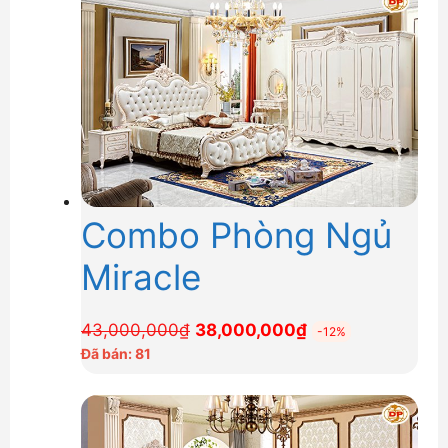
Combo Phòng Ngủ
Miracle
Giá
Giá
43,000,000
₫
38,000,000
₫
-12%
gốc
hiện
Đã bán: 81
là:
tại
43,000,000₫.
là:
38,000,000₫.