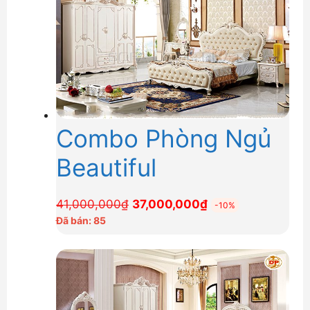
Combo Phòng Ngủ
Beautiful
Giá
Giá
41,000,000
₫
37,000,000
₫
-10%
gốc
hiện
Đã bán: 85
là:
tại
41,000,000₫.
là:
37,000,000₫.