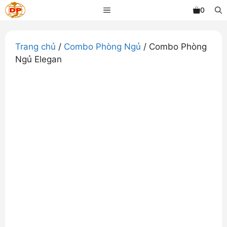
Chuyển
MENU
0
đến
nội
dung
Trang chủ
/
Combo Phòng Ngủ
/ Combo Phòng
Ngủ Elegan