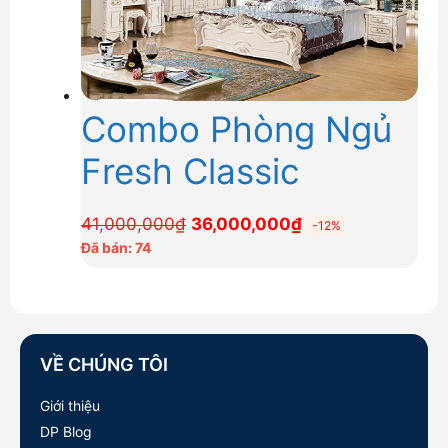
Combo Phòng Ngủ
Fresh Classic
Giá
Giá
41,000,000
₫
36,000,000
₫
-12%
gốc
hiện
Đã bán: 74
là:
tại
41,000,000₫.
là:
36,000,000₫.
VỀ CHÚNG TÔI
Giới thiệu
DP Blog