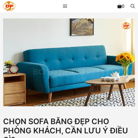
Chuyển
MENU
0
đến
nội
dung
CHỌN SOFA BĂNG ĐẸP CHO
PHÒNG KHÁCH, CẦN LƯU Ý ĐIỀU