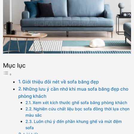
Mục lục
Giới thiệu đôi nét về sofa băng đẹp
Những lưu ý cần nhớ khi mua sofa băng đẹp cho
phòng khách
Xem xét kích thước ghế sofa băng phòng khách
Nghiên cứu chất liệu bọc sofa đồng thời lựa chọn
màu sắc
Luôn chú ý đến phần khung ghế và mút đệm
sofa