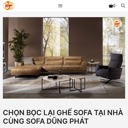
Chuyển
MENU
0
đến
nội
dung
CHỌN BỌC LẠI GHẾ SOFA TẠI NHÀ
CÙNG SOFA DŨNG PHÁT