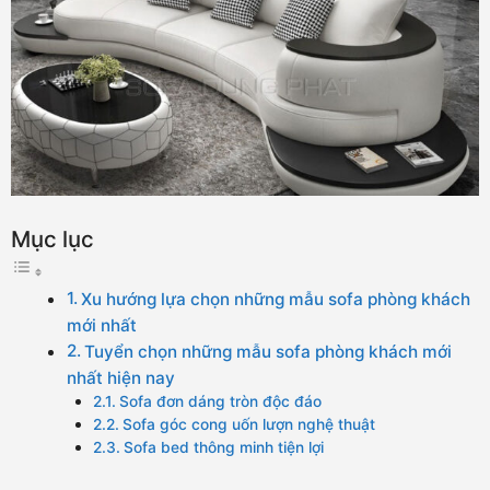
Mục lục
Xu hướng lựa chọn những mẫu sofa phòng khách
mới nhất
Tuyển chọn những mẫu sofa phòng khách mới
nhất hiện nay
Sofa đơn dáng tròn độc đáo
Sofa góc cong uốn lượn nghệ thuật
Sofa bed thông minh tiện lợi