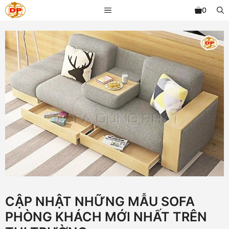
Chuyển
MENU
0
đến
nội
dung
CẬP NHẬT NHỮNG MẪU SOFA
PHÒNG KHÁCH MỚI NHẤT TRÊN