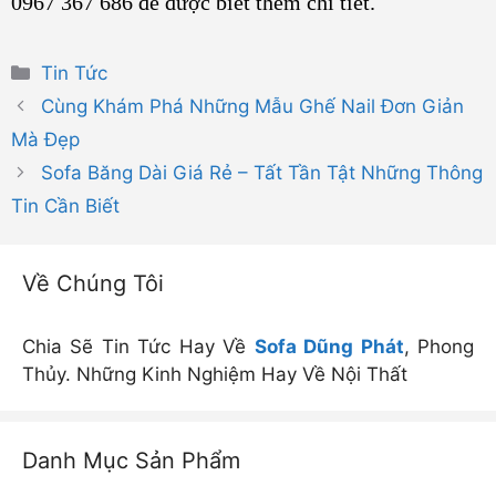
0967 367 686 để được biết thêm chi tiết.
Danh
Tin Tức
mục
Cùng Khám Phá Những Mẫu Ghế Nail Đơn Giản
Mà Đẹp
Sofa Băng Dài Giá Rẻ – Tất Tần Tật Những Thông
Tin Cần Biết
Về Chúng Tôi
Chia Sẽ Tin Tức Hay Về
Sofa Dũng Phát
, Phong
Thủy. Những Kinh Nghiệm Hay Về Nội Thất
Danh Mục Sản Phẩm