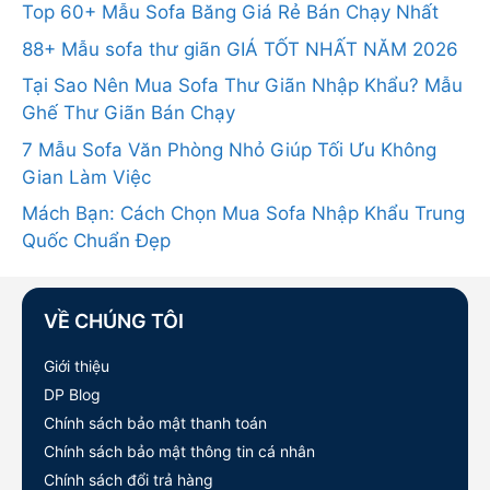
Top 60+ Mẫu Sofa Băng Giá Rẻ Bán Chạy Nhất
88+ Mẫu sofa thư giãn GIÁ TỐT NHẤT NĂM 2026
Tại Sao Nên Mua Sofa Thư Giãn Nhập Khẩu? Mẫu
Ghế Thư Giãn Bán Chạy
7 Mẫu Sofa Văn Phòng Nhỏ Giúp Tối Ưu Không
Gian Làm Việc
Mách Bạn: Cách Chọn Mua Sofa Nhập Khẩu Trung
Quốc Chuẩn Đẹp
VỀ CHÚNG TÔI
Giới thiệu
DP Blog
Chính sách bảo mật thanh toán
Chính sách bảo mật thông tin cá nhân
Chính sách đổi trả hàng