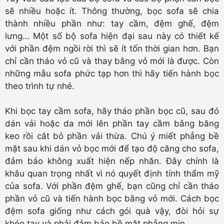
sẽ nhiều hoặc ít. Thông thường, bọc sofa sẽ chia
thành nhiều phần như: tay cầm, đệm ghế, đệm
lưng… Một số bộ sofa hiện đại sau này có thiết kế
với phần đệm ngồi rời thì sẽ ít tốn thời gian hơn. Bạn
chỉ cần tháo vỏ cũ và thay bằng vỏ mới là được. Còn
những mẫu sofa phức tạp hơn thì hãy tiến hành bọc
theo trình tự nhé.
Khi bọc tay cầm sofa, hãy tháo phần bọc cũ, sau đó
dán vải hoặc da mới lên phần tay cầm bằng băng
keo rồi cắt bỏ phần vải thừa. Chú ý miết phẳng bề
mặt sau khi dán vỏ bọc mới để tạo độ căng cho sofa,
đảm bảo không xuất hiện nếp nhăn. Đây chính là
khâu quan trọng nhất vì nó quyết định tính thẩm mỹ
của sofa. Với phần đệm ghế, bạn cũng chỉ cần tháo
phần vỏ cũ và tiến hành bọc bằng vỏ mới. Cách bọc
đệm sofa giống như cách gói quà vậy, đòi hỏi sự
khéo tay và phải đảm bảo bề mặt phẳng mịn.