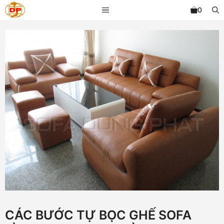
Chuyển
MENU
0
đến
nội
dung
CÁC BƯỚC TỰ BỌC GHẾ SOFA