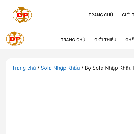
Chuyển
đến
TRANG CHỦ
GIỚI 
nội
dung
TRANG CHỦ
GIỚI THIỆU
GHẾ
Trang chủ
/
Sofa Nhập Khẩu
/ Bộ Sofa Nhập Khẩu 