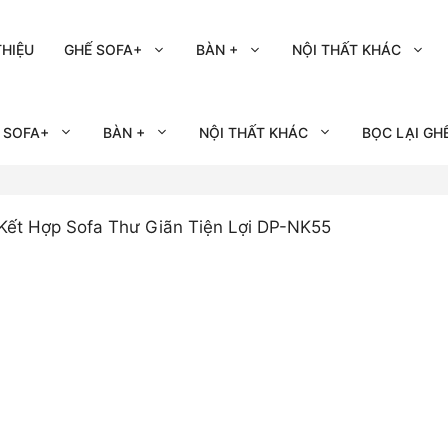
THIỆU
GHẾ SOFA+
BÀN +
NỘI THẤT KHÁC
 SOFA+
BÀN +
NỘI THẤT KHÁC
BỌC LẠI GH
Kết Hợp Sofa Thư Giãn Tiện Lợi DP-NK55