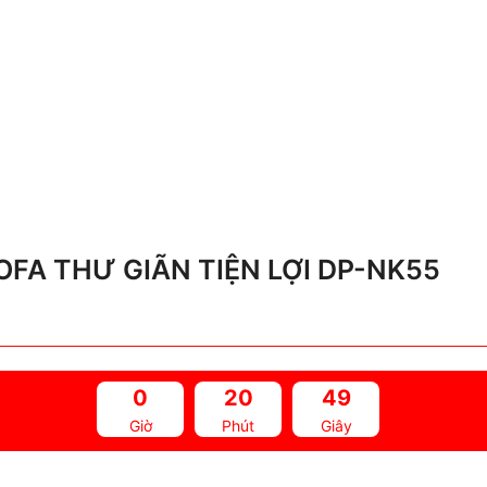
FA THƯ GIÃN TIỆN LỢI DP-NK55
0
20
48
Giờ
Phút
Giây