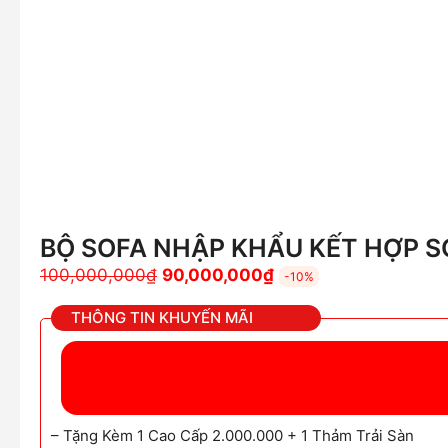
BỘ SOFA NHẬP KHẨU KẾT HỢP SO
Giá
Giá
100,000,000
₫
90,000,000
₫
-10%
gốc
hiện
THÔNG TIN KHUYẾN MÃI
là:
tại
100,000,000₫.
là:
90,000,000₫.
– Tặng Kèm 1 Cao Cấp 2.000.000 + 1 Thảm Trải Sàn