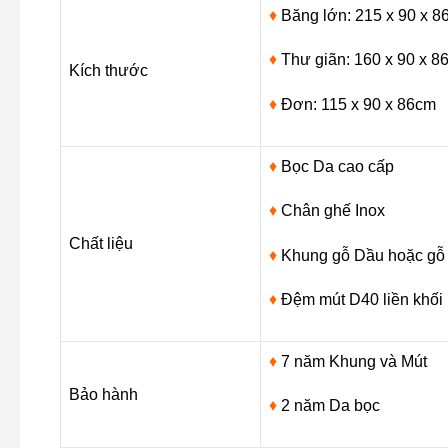
♦
Băng lớn: 215 x 90 x 
NK55
số
♦
Thư giãn: 160 x 90 x 8
lượng
Kích thước
♦
Đơn: 115 x 90 x 86cm
♦
Bọc Da cao cấp
♦
Chân ghế Inox
Chất liệu
♦
Khung gỗ Dầu hoặc gỗ S
♦
Đệm mút D40 liền khối 
♦
7 năm Khung và Mút
Bảo hành
♦
2 năm Da bọc