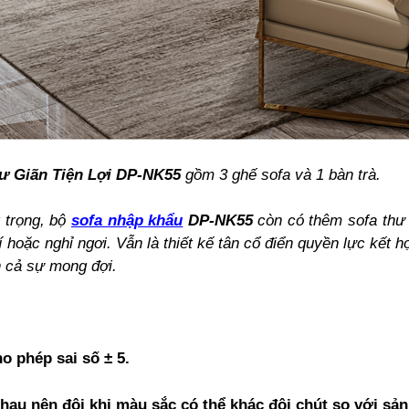
ư Giãn Tiện Lợi DP-NK55
gồm 3 ghế sofa và 1 bàn trà.
trọng, bộ
sofa nhập khẩu
DP-NK55
còn có thêm sofa thư 
í hoặc nghỉ ngơi. Vẫn là thiết kế tân cổ điển quyền lực kết 
 cả sự mong đợi.
o phép sai số ± 5.
nhau nên đôi khi màu sắc có thể khác đôi chút so với sả