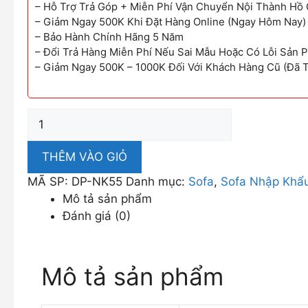
– Hỗ Trợ Trả Góp + Miễn Phí Vận Chuyển Nội Thành Hồ 
– Giảm Ngay 500K Khi Đặt Hàng Online (Ngay Hôm Nay)
– Bảo Hành Chính Hãng 5 Năm
– Đổi Trả Hàng Miễn Phí Nếu Sai Mẫu Hoặc Có Lỗi Sản 
– Giảm Ngay 500K – 1000K Đối Với Khách Hàng Cũ (Đã 
Bộ
Sofa
Nhập
THÊM VÀO GIỎ
Khẩu
MÃ SP:
DP-NK55
Danh mục:
Sofa
,
Sofa Nhập Khẩ
Kết
Mô tả sản phẩm
Hợp
Đánh giá (0)
Sofa
Thư
Giãn
Mô tả sản phẩm
Tiện
Lợi
DP-