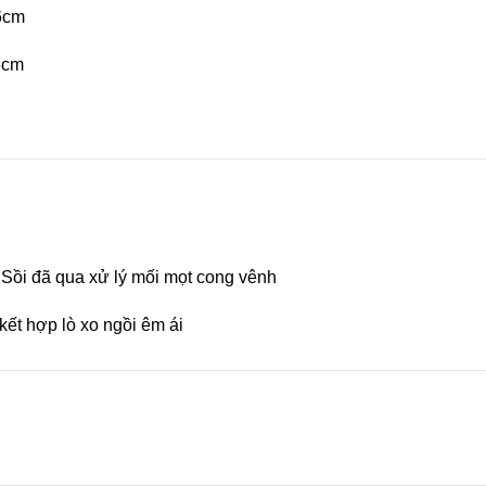
86cm
6cm
ồi đã qua xử lý mối mọt cong vênh
kết hợp lò xo ngồi êm ái