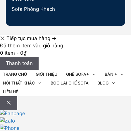
Sofa Phòng Khách
Tiếp tục mua hàng →
Đã thêm item vào giỏ hàng.
0 item -
0
₫
Thanh toán
TRANG CHỦ
GIỚI THIỆU
GHẾ SOFA+
BÀN +
NỘI THẤT KHÁC
BỌC LẠI GHẾ SOFA
BLOG
LIÊN HỆ
Đóng