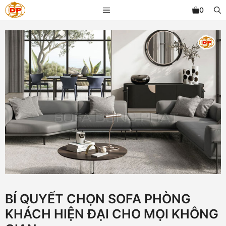
Chuyển
MENU
0
đến
nội
dung
BÍ QUYẾT CHỌN SOFA PHÒNG
KHÁCH HIỆN ĐẠI CHO MỌI KHÔNG