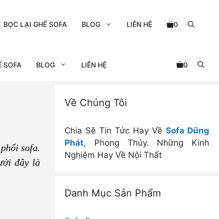
BỌC LẠI GHẾ SOFA
BLOG
LIÊN HỆ
0
Ế SOFA
BLOG
LIÊN HỆ
0
Về Chúng Tôi
Chia Sẽ Tin Tức Hay Về
Sofa Dũng
Phát
, Phong Thủy. Những Kinh
phối sofa.
Nghiệm Hay Về Nội Thất
ới đây là
Danh Mục Sản Phẩm