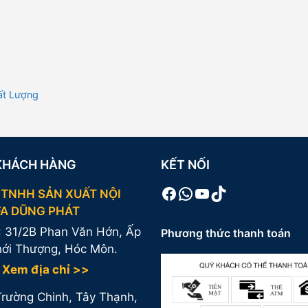
ất Lượng
KHÁCH HÀNG
KẾT NỐI
Facebook
WhatsApp
Youtube
TikTok
 TNHH SẢN XUẤT NỘI
FA DŨNG PHÁT
 31/2B Phan Văn Hớn, Ấp
Phương thức thanh toán
hới Thượng, Hóc Môn.
Xem địa chỉ >>
Trường Chinh, Tây Thạnh,