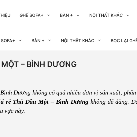
THIỆU
GHẾ SOFA+
BÀN +
NỘI THẤT KHÁC
 SOFA+
BÀN +
NỘI THẤT KHÁC
BỌC LẠI GH
ẦU MỘT – BÌNH DƯƠNG
 Bình Dương không có quá nhiều đơn vị sản xuất, phân 
giá rẻ Thủ Dầu Một – Bình Dương
không dễ dàng. Dư
hu vực này.