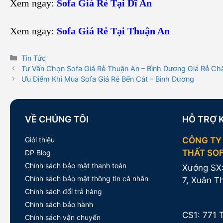
Xem ngay:
Sofa Giá Rẻ Tại Dĩ An
Xem ngay:
Sofa Giá Rẻ Tại Thuận An
Danh
Tin Tức
mục
Tư Vấn Chọn Sofa Giá Rẻ Thuận An – Bình Dương Giá Rẻ Ch
Ưu Điểm Khi Mua Sofa Giá Rẻ Bến Cát – Bình Dương
VỀ CHÚNG TÔI
HỖ TRỢ 
Giới thiệu
CÔNG TY
THẤT SO
DP Blog
Chính sách bảo mật thanh toán
Xưởng SX:
Chính sách bảo mật thông tin cá nhân
7, Xuân T
Chính sách đổi trả hàng
Chính sách bảo hành
CS1:
771 
Chính sách vận chuyển