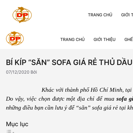
Chuyển
đến
TRANG CHỦ
GIỚI 
nội
dung
TRANG CHỦ
GIỚI THIỆU
GHẾ
BÍ KÍP “SĂN” SOFA GIÁ RẺ THỦ D
07/12/2020
Bởi
Khác với thành phố Hồ Chí Minh, tại
Do vậy, việc chọn được một địa chỉ để mua
sofa 
những điều bạn cần lưu ý để “săn” sofa giá rẻ tại k
Mục lục