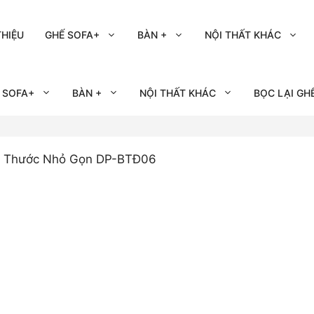
THIỆU
GHẾ SOFA+
BÀN +
NỘI THẤT KHÁC
 SOFA+
BÀN +
NỘI THẤT KHÁC
BỌC LẠI GH
ch Thước Nhỏ Gọn DP-BTĐ06