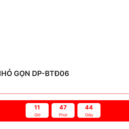
NHỎ GỌN DP-BTĐ06
11
47
44
Giờ
Phút
Giây