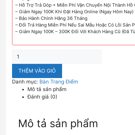
– Hỗ Trợ Trả Góp + Miễn Phí Vận Chuyển Nội Thành Hồ 
– Giảm Ngay 100K Khi Đặt Hàng Online (Ngay Hôm Nay)
– Bảo Hành Chính Hãng 36 Tháng
– Đổi Trả Hàng Miễn Phí Nếu Sai Mẫu Hoặc Có Lỗi Sản 
– Giảm Ngay 100K – 300K Đối Với Khách Hàng Cũ (Đã T
Bàn
Trang
Điểm
THÊM VÀO GIỎ
Kích
Danh mục:
Bàn Trang Điểm
Thước
Mô tả sản phẩm
Nhỏ
Đánh giá (0)
Gọn
DP-
BTĐ06
Mô tả sản phẩm
số
lượng