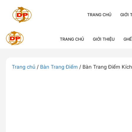
Chuyển
đến
TRANG CHỦ
GIỚI 
nội
dung
TRANG CHỦ
GIỚI THIỆU
GHẾ
Trang chủ
/
Bàn Trang Điểm
/ Bàn Trang Điểm Kí