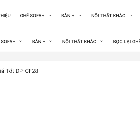
THIỆU
GHẾ SOFA+
BÀN +
NỘI THẤT KHÁC
 SOFA+
BÀN +
NỘI THẤT KHÁC
BỌC LẠI GH
iá Tốt DP-CF28