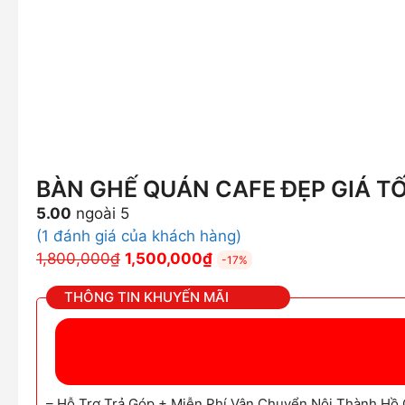
BÀN GHẾ QUÁN CAFE ĐẸP GIÁ T
5.00
ngoài 5
(
1
đánh giá của khách hàng)
Giá
Giá
1,800,000
₫
1,500,000
₫
-17%
gốc
hiện
THÔNG TIN KHUYẾN MÃI
là:
tại
1,800,000₫.
là:
1,500,000₫.
– Hỗ Trợ Trả Góp + Miễn Phí Vận Chuyển Nội Thành Hồ 