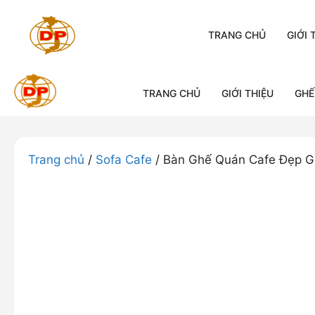
Chuyển
đến
TRANG CHỦ
GIỚI 
nội
dung
TRANG CHỦ
GIỚI THIỆU
GHẾ
Trang chủ
/
Sofa Cafe
/ Bàn Ghế Quán Cafe Đẹp G