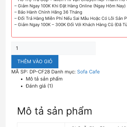
– Giảm Ngay 100K Khi Đặt Hàng Online (Ngay Hôm Nay)
– Bảo Hành Chính Hãng 36 Tháng
– Đổi Trả Hàng Miễn Phí Nếu Sai Mẫu Hoặc Có Lỗi Sản 
– Giảm Ngay 100K – 300K Đối Với Khách Hàng Cũ (Đã T
Bàn
Ghế
Quán
THÊM VÀO GIỎ
Cafe
MÃ SP:
DP-CF28
Danh mục:
Sofa Cafe
Đẹp
Mô tả sản phẩm
Giá
Đánh giá (1)
Tốt
DP-
CF28
Mô tả sản phẩm
số
lượng