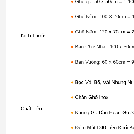
♦
Ghế gỗ: 50
x 50cm = 1.10
♦
Ghế Nệm: 100 X 70cm
= 1
♦
Ghế Nệm: 120
x 70cm = 2
Kích Thước
♦
Bàn Chữ Nhật: 100 x 50c
♦
Bàn Vuông: 60 x 60cm = 
♦
Bọc Vải Bố, Vải Nhung Nỉ
♦
Chân Ghế Inox
Chất Liệu
♦
Khung Gỗ Dầu Hoặc Gỗ S
♦
Đệm Mút D40 Liền Khối K