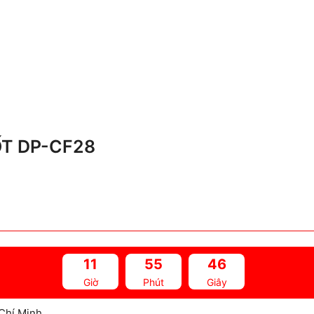
ỐT DP-CF28
11
55
45
Giờ
Phút
Giây
Chí Minh