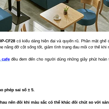
DP-CF28
có kiểu dáng hiện đại và quyến rũ. Phần mặt ghế 
 nâng đỡ cột sống tốt, giảm tình trạng đau mỏi cơ thể khi n
 cafe
đều đem đến cho người dùng những giây phút hoàn to
o phép sai số ± 5.
nhau nên đôi khi màu sắc có thể khác đôi chút so với sả