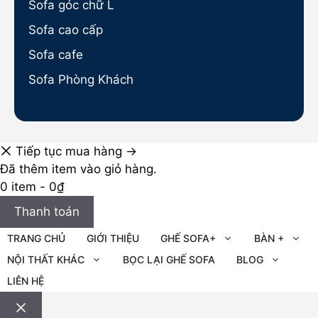
Sofa góc chữ L
Sofa cao cấp
Sofa cafe
Sofa Phòng Khách
Tiếp tục mua hàng →
Đã thêm item vào giỏ hàng.
0 item -
0
₫
Thanh toán
TRANG CHỦ
GIỚI THIỆU
GHẾ SOFA+
BÀN +
NỘI THẤT KHÁC
BỌC LẠI GHẾ SOFA
BLOG
LIÊN HỆ