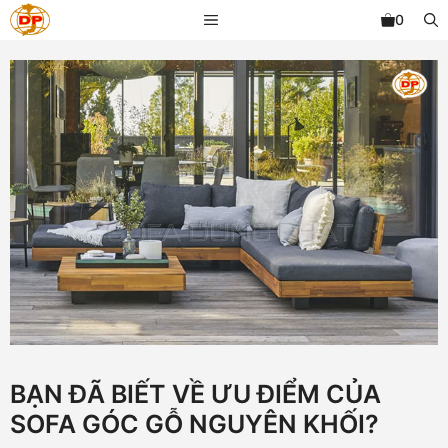
Chuyển
MENU
0
đến
nội
dung
BẠN ĐÃ BIẾT VỀ ƯU ĐIỂM CỦA
SOFA GÓC GỖ NGUYÊN KHỐI?