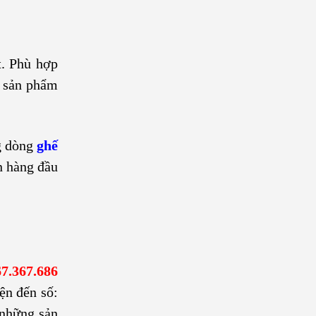
t. Phù hợp
n sản phẩm
g dòng
ghế
n hàng đầu
7.367.686
ện đến số:
 những sản