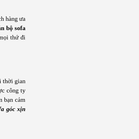
ch hàng ưa
án bộ sofa
mọi thứ đi
 thời gian
ợc công ty
ẩm bạn cảm
fa góc xịn