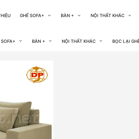
THIỆU
GHẾ SOFA+
BÀN +
NỘI THẤT KHÁC
 SOFA+
BÀN +
NỘI THẤT KHÁC
BỌC LẠI GH