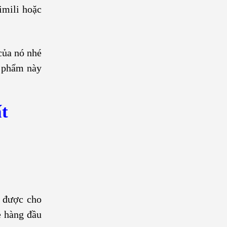
imili hoặc
của nó nhé
n phẩm này
t
n được cho
ẻ hàng đầu