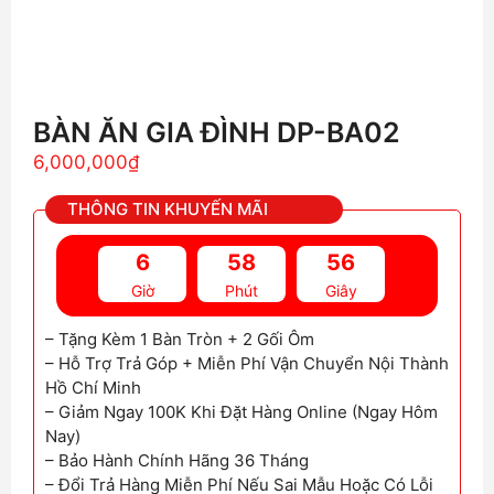
BÀN ĂN GIA ĐÌNH DP-BA02
6,000,000
₫
THÔNG TIN KHUYẾN MÃI
6
58
56
Giờ
Phút
Giây
– Tặng Kèm 1 Bàn Tròn + 2 Gối Ôm
– Hỗ Trợ Trả Góp + Miễn Phí Vận Chuyển Nội Thành
Hồ Chí Minh
– Giảm Ngay 100K Khi Đặt Hàng Online (Ngay Hôm
Nay)
– Bảo Hành Chính Hãng 36 Tháng
– Đổi Trả Hàng Miễn Phí Nếu Sai Mẫu Hoặc Có Lỗi