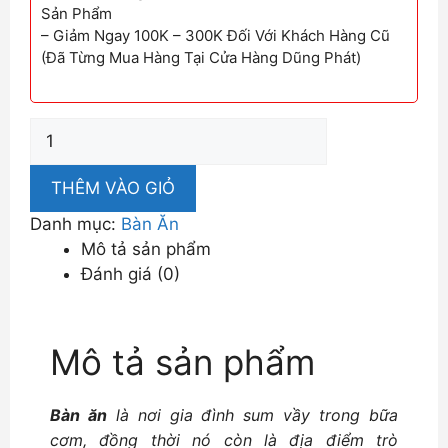
Sản Phẩm
– Giảm Ngay 100K – 300K Đối Với Khách Hàng Cũ
(Đã Từng Mua Hàng Tại Cửa Hàng Dũng Phát)
Bàn
Ăn
Gia
THÊM VÀO GIỎ
Đình
Danh mục:
Bàn Ăn
DP-
Mô tả sản phẩm
BA02
Đánh giá (0)
số
lượng
Mô tả sản phẩm
Bàn ăn
là nơi gia đình sum vầy trong bữa
cơm, đồng thời nó còn là địa điểm trò