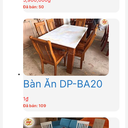
Đã bán: 50
Bàn Ăn DP-BA20
1
₫
Đã bán: 109