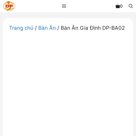
Chuyển
MENU
0
đến
nội
dung
Trang chủ
/
Bàn Ăn
/ Bàn Ăn Gia Đình DP-BA02