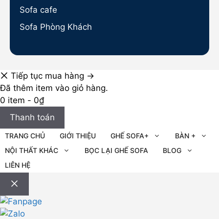
Sofa cafe
Sofa Phòng Khách
Tiếp tục mua hàng →
Đã thêm item vào giỏ hàng.
0 item -
0
₫
Thanh toán
TRANG CHỦ
GIỚI THIỆU
GHẾ SOFA+
BÀN +
NỘI THẤT KHÁC
BỌC LẠI GHẾ SOFA
BLOG
LIÊN HỆ
Đóng