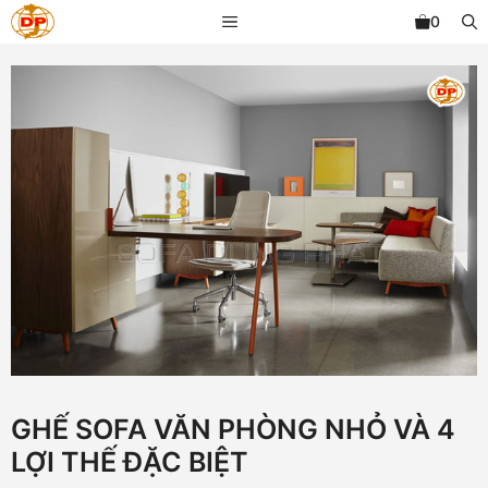
Chuyển
MENU
0
đến
nội
dung
GHẾ SOFA VĂN PHÒNG NHỎ VÀ 4
LỢI THẾ ĐẶC BIỆT