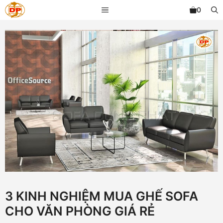
Chuyển
MENU
0
đến
nội
dung
3 KINH NGHIỆM MUA GHẾ SOFA
CHO VĂN PHÒNG GIÁ RẺ