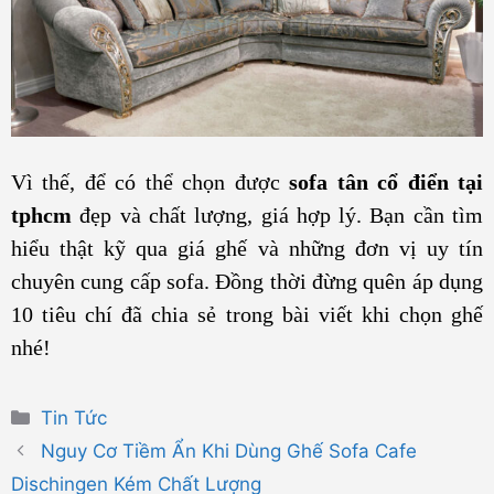
Vì thế, để có thể chọn được
sofa tân cổ điển tại
tphcm
đẹp và chất lượng, giá hợp lý. Bạn cần tìm
hiểu thật kỹ qua giá ghế và những đơn vị uy tín
chuyên cung cấp sofa. Đồng thời đừng quên áp dụng
10 tiêu chí đã chia sẻ trong bài viết khi chọn ghế
nhé!
Danh
Tin Tức
mục
Nguy Cơ Tiềm Ẩn Khi Dùng Ghế Sofa Cafe
Dischingen Kém Chất Lượng