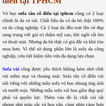
điển tại TPHCM
Vỏ bọc
sofa tân cổ điển tại tphcm
cũng có 2 loại
chính là da và vải. Chất liệu da có da bò thật 100%
và da công nghiệp. Cả 2 loại da đều toát lên vẻ đẹp
sang trọng với giá trị thẩm mỹ cao, khi ngồi rất êm
và thoải mái. Nhưng da bò thật có giá đắt và khó tìm
mua hơn. Vì thế sử dụng phần lớn là sofa da công
nghiệp, vừa tiết kiệm tiền vừa đa dạng lựa chọn.
Sofa vải
cũng được yêu thích không kém nhờ chất
vải mềm mại và thoáng mát. Sofa tân cổ điển vải
nổi tiếng với những mẫu sofa vỏ bọc nhung óng ánh
và mướt mịn. Những mẫu sofa vải hoa gấm đẹp quý
phái và quyền lực. Thêm vào đó là chất vải rất
phong phú màu sắc và hoa văn, càng nhìn càng hợp