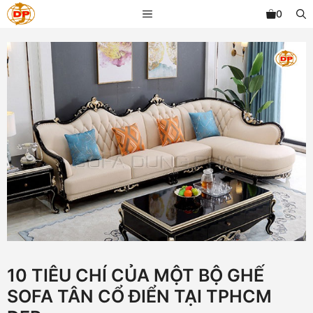
Chuyển
MENU
0
đến
nội
dung
10 TIÊU CHÍ CỦA MỘT BỘ GHẾ
SOFA TÂN CỔ ĐIỂN TẠI TPHCM