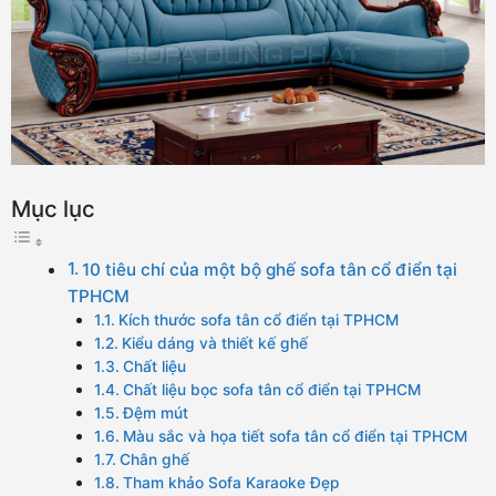
Mục lục
10 tiêu chí của một bộ ghế sofa tân cổ điển tại
TPHCM
Kích thước sofa tân cổ điển tại TPHCM
Kiểu dáng và thiết kế ghế
Chất liệu
Chất liệu bọc sofa tân cổ điển tại TPHCM
Đệm mút
Màu sắc và họa tiết sofa tân cổ điển tại TPHCM
Chân ghế
Tham khảo Sofa Karaoke Đẹp