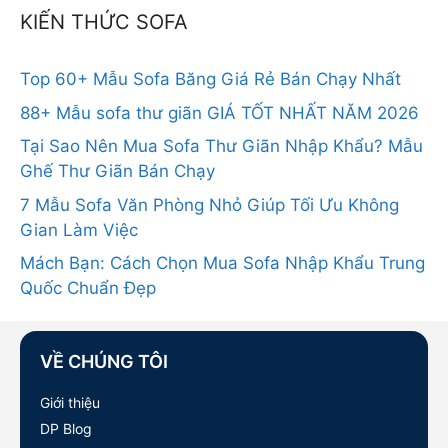
KIẾN THỨC SOFA
Top 60+ Mẫu Sofa Băng Giá Rẻ Bán Chạy Nhất
88+ Mẫu sofa thư giãn GIÁ TỐT NHẤT NĂM 2026
Tại Sao Nên Mua Sofa Thư Giãn Nhập Khẩu? Mẫu
Ghế Thư Giãn Bán Chạy
7 Mẫu Sofa Văn Phòng Nhỏ Giúp Tối Ưu Không
Gian Làm Việc
Mách Bạn: Cách Chọn Mua Sofa Nhập Khẩu Trung
Quốc Chuẩn Đẹp
VỀ CHÚNG TÔI
Giới thiệu
DP Blog